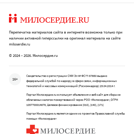
Перепечатка материалов сайта в интернете возможна только при
наличии активной гиперссылки на оригинал материала на сайте
miloserdie.ru
© 2024 – 2026. Милосердие.ru
Свидетельство о регистрации СМИ Эл № ФС77-57850 выдано
16+
федеральной службой по надзору в сфере связи, информационных
технологий и массовых коммуникаций (Роскомнадзор) 25.04.2014 г.
Портал Милосердие.ru использует объявления и веб-сайт для сбора не
облагаемых налогом пожертвований через РОО «Милосердие», ОГРН
1057700014679, Целевое финансирование (010), (140), (171)
Портал Милосердие.ru является одним из проектов Православной службы
помощи «Милосердие»