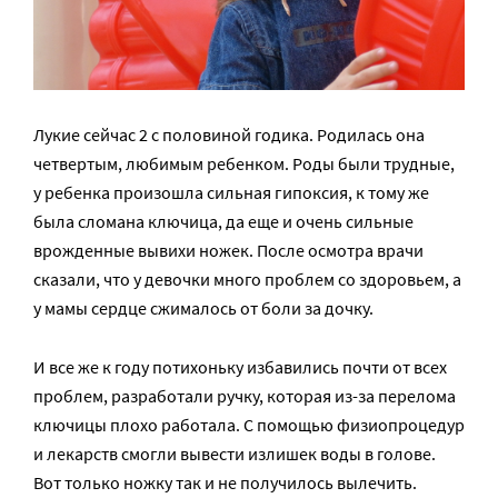
Лукие сейчас 2 с половиной годика. Родилась она
четвертым, любимым ребенком. Роды были трудные,
у ребенка произошла сильная гипоксия, к тому же
была сломана ключица, да еще и очень сильные
врожденные вывихи ножек. После осмотра врачи
сказали, что у девочки много проблем со здоровьем, а
у мамы сердце сжималось от боли за дочку.
И все же к году потихоньку избавились почти от всех
проблем, разработали ручку, которая из-за перелома
ключицы плохо работала. С помощью физиопроцедур
и лекарств смогли вывести излишек воды в голове.
Вот только ножку так и не получилось вылечить.