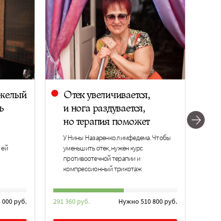
яжелый
Отек увеличивается,
А
ь
и нога раздувается,
н
но терапия поможет
в
в
У Нины Назаренко лимфедема. Чтобы
 ей
уменьшить отек, нужен курс
У 
противоотечной терапии и
по
компрессионный трикотаж
за
 000 руб.
291 360 руб.
Нужно 510 800 руб.
302 4