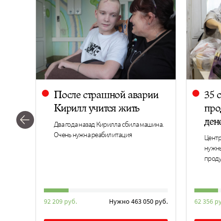
чти
После страшной аварии
35 
Кирилл учится жить
про
дене
. Ему
Два года назад Кирилла сбила машина.
Очень нужна реабилитация
Центр
нужны
проду
0 руб.
92 209 руб.
Нужно 463 050 руб.
62 356 р