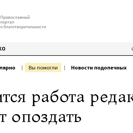
Православный
портал
о благотворительности
КО
улярно
Вы помогли
Новости подопечных
тся работа реда
 опоздать