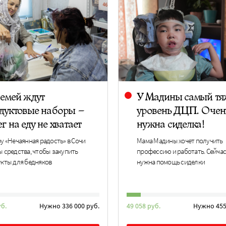
семей ждут
У Мадины самый т
дуктовые наборы –
уровень ДЦП. Очен
г на еду не хватает
нужна сиделка!
у «Нечаянная радость» в Сочи
Мама Мадины хочет получить
 средства, чтобы закупить
профессию и работать. Сейчас
кты для бедняков
нужна помощь сиделки
уб.
Нужно 336 000 руб.
49 058 руб.
Нужно 455