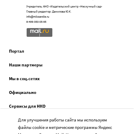
Учредитель: АНО «Издательский центр «Нескучный сад»
Главный редактор: Данилова Ю.К.
info@miloserdie.ru
8-499-350-05-95
Портал
Наши партнеры
Мы в соц.сетях
Официально
Сервисы для НКО
Спецпроекты
Для улучшения работы сайта мы используем
файлы cookie и метрические программы Яндекс
Социальное служение