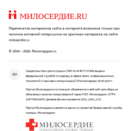
Перепечатка материалов сайта в интернете возможна только при
наличии активной гиперссылки на оригинал материала на сайте
miloserdie.ru
© 2024 – 2026. Милосердие.ru
Свидетельство о регистрации СМИ Эл № ФС77-57850 выдано
16+
федеральной службой по надзору в сфере связи, информационных
технологий и массовых коммуникаций (Роскомнадзор) 25.04.2014 г.
Портал Милосердие.ru использует объявления и веб-сайт для сбора не
облагаемых налогом пожертвований через РОО «Милосердие», ОГРН
1057700014679, Целевое финансирование (010), (140), (171)
Портал Милосердие.ru является одним из проектов Православной службы
помощи «Милосердие»