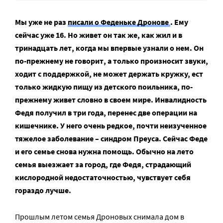
Мы уже не раз
писали о Феденьке Дронове
. Ему
сейчас уже 16. Но живет он так же, как жил и в
тринадцать лет, когда мы впервые узнали о нем. Он
по-прежнему не говорит, а только произносит звуки,
ходит с поддержкой, не может держать кружку, ест
только жидкую пищу из детского поильника, по-
прежнему живет словно в своем мире. Инвалидность
Федя получил в три года, перенес две операции на
кишечнике. У него очень редкое, почти неизученное
тяжелое заболевание – синдром Преуса. Сейчас Феде
и его семье снова нужна помощь. Обычно на лето
семья выезжает за город, где Федя, страдающий
кислородной недостаточностью, чувствует себя
гораздо лучше.
Прошлым летом семья Дроновых снимала дом в