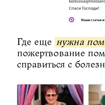
komissia@miloserd
Спаси Господи!
Наши статьи и
Где еще
нужна по
пожертвование по
справиться с болез