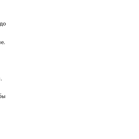
адо
е.
.
бы