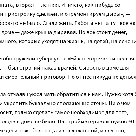
ата, вторая — летняя. «Ничего, как-нибудь со
 и пристройку сделаем, и отремонтируем дыры», —
ора-то не было. Стали жить. Работы нет, а тут все н
 доме — даже крыша дырявая. Но все стоит денег,
много, которые уходят на жизнь, на детей, на лечени
и обнаружили туберкулез. «Ей категорически нельзя
, — был строгий наказ врачей. Сырость в доме для
и смертельный приговор. Но от нее никуда не деться
ла отчаявшуюся мать обратиться к нам. Нужно хотя 
и укрепить буквально сползающие стены. Ни о чем
осит, только сделать самое необходимое для того,
холода в доме не было. На стройматериалы нужно 60
ие дети тоже болеют, а из осложнений, известно,