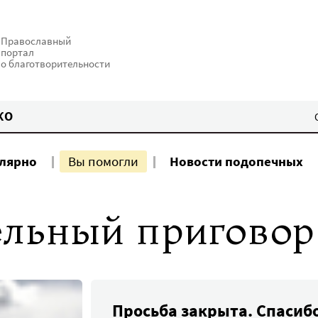
Православный
портал
о благотворительности
КО
улярно
Вы помогли
Новости подопечных
ельный приговор
Просьба закрыта. Спасиб