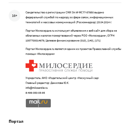
Свидетельство о регистрации СМИ Эл № ФС77-57850 выдано
16+
федеральной службой по надзору в сфере связи, информационных
технологий и массовых коммуникаций (Роскомнадзор) 25.04.2014 г.
Портал Милосердие.ru использует объявления и веб-сайт для сбора не
облагаемых налогом пожертвований через РОО «Милосердие», ОГРН
1057700014679, Целевое финансирование (010), (140), (171)
Портал Милосердие.ru является одним из проектов Православной службы
помощи «Милосердие»
Учредитель: АНО «Издательский центр «Нескучный сад»
Главный редактор: Данилова Ю.К.
info@miloserdie.ru
8-499-350-05-95
Портал