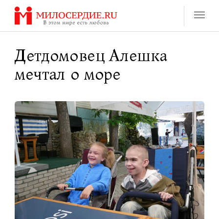
Перейти
к
содержанию
Детдомовец Алешка
мечтал о море