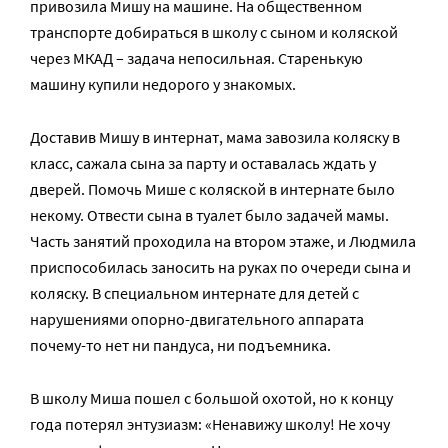
привозила Мишу на машине. На общественном
транспорте добираться в школу с сыном и коляской
через МКАД – задача непосильная. Старенькую
машину купили недорого у знакомых.
Доставив Мишу в интернат, мама завозила коляску в
класс, сажала сына за парту и оставалась ждать у
дверей. Помочь Мише с коляской в интернате было
некому. Отвести сына в туалет было задачей мамы.
Часть занятий проходила на втором этаже, и Людмила
приспособилась заносить на руках по очереди сына и
коляску. В специальном интернате для детей с
нарушениями опорно-двигательного аппарата
почему-то нет ни пандуса, ни подъемника.
В школу Миша пошел с большой охотой, но к концу
года потерял энтузиазм: «Ненавижу школу! Не хочу