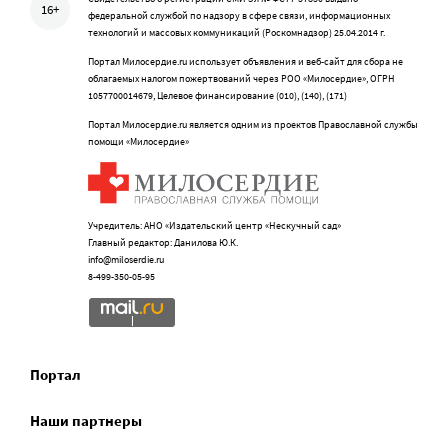
16+
федеральной службой по надзору в сфере связи, информационных
технологий и массовых коммуникаций (Роскомнадзор) 25.04.2014 г.
Портал Милосердие.ru использует объявления и веб-сайт для сбора не
облагаемых налогом пожертвований через РОО «Милосердие», ОГРН
1057700014679, Целевое финансирование (010), (140), (171)
Портал Милосердие.ru является одним из проектов Православной службы
помощи «Милосердие»
Учредитель: АНО «Издательский центр «Нескучный сад»
Главный редактор: Данилова Ю.К.
info@miloserdie.ru
8-499-350-05-95
Портал
Наши партнеры