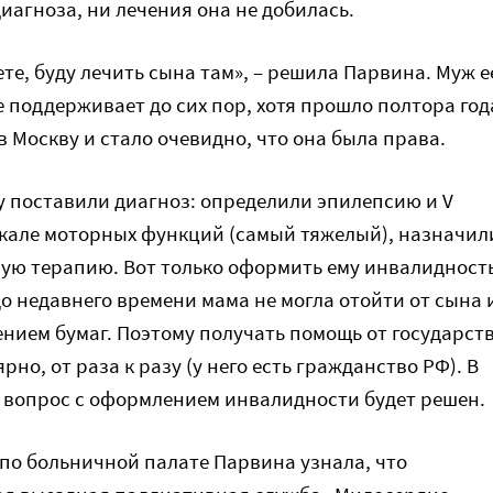
иагноза, ни лечения она не добилась.
тете, буду лечить сына там», – решила Парвина. Муж е
 поддерживает до сих пор, хотя прошло полтора год
в Москву и стало очевидно, что она была права.
у поставили диагноз: определили эпилепсию и V
кале моторных функций (самый тяжелый), назначил
ю терапию. Вот только оформить ему инвалидност
До недавнего времени мама не могла отойти от сына 
нием бумаг. Поэтому получать помощь от государст
рно, от раза к разу (у него есть гражданство РФ). В
вопрос с оформлением инвалидности будет решен.
 по больничной палате Парвина узнала, что