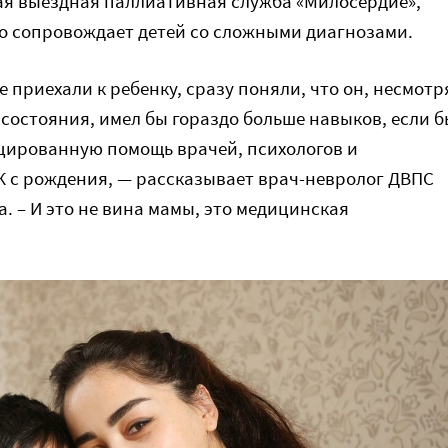
ая выездная паллиативная служба «Милосердие»,
о сопровождает детей со сложными диагнозами.
 приехали к ребенку, сразу поняли, что он, несмотр
 состояния, имел бы гораздо больше навыков, если б
цированную помощь врачей, психологов и
 с рождения, — рассказывает врач-невролог ДВПС
. – И это не вина мамы, это медицинская