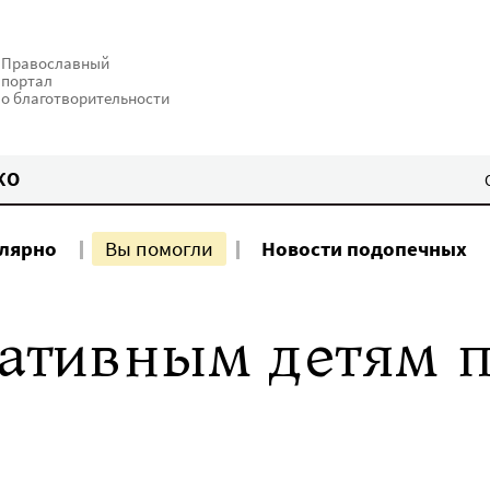
Православный
портал
о благотворительности
КО
улярно
Вы помогли
Новости подопечных
иативным детям 