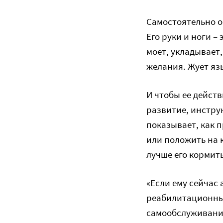
Самостоятельно он
Его руки и ноги –
моет, укладывает,
желания. Жует язы
И чтобы ее дейст
развитие, инстру
показывает, как 
или положить на 
лучше его кормит
«Если ему сейчас
реабилитационный
самообслуживания