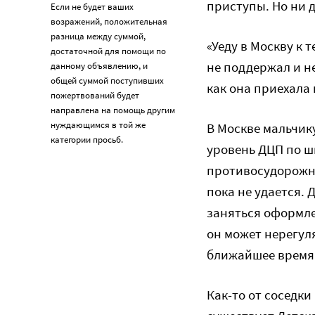
приступы. Но ни д
Если не будет ваших
возражений, положительная
разница между суммой,
«Уеду в Москву к 
достаточной для помощи по
не поддержал и не
данному объявлению, и
общей суммой поступивших
как она приехала 
пожертвований будет
направлена на помощь другим
нуждающимся в той же
В Москве мальчик
категории просьб.
уровень ДЦП по ш
противосудорожну
пока не удается. 
заняться оформле
он может нерегуля
ближайшее время 
Как-то от соседки