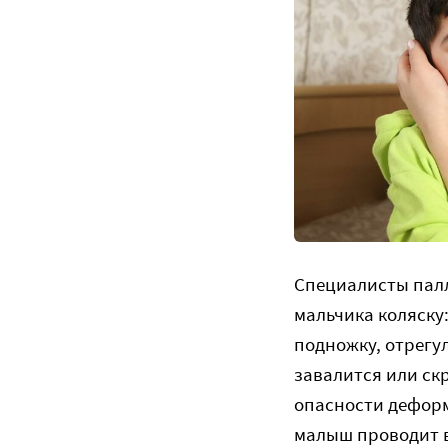
Специалисты пал
мальчика коляску
подножку, отрегу
завалится или скр
опасности деформ
малыш проводит в