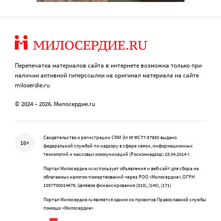
Перепечатка материалов сайта в интернете возможна только при
наличии активной гиперссылки на оригинал материала на сайте
miloserdie.ru
© 2024 – 2026. Милосердие.ru
Свидетельство о регистрации СМИ Эл № ФС77-57850 выдано
16+
федеральной службой по надзору в сфере связи, информационных
технологий и массовых коммуникаций (Роскомнадзор) 25.04.2014 г.
Портал Милосердие.ru использует объявления и веб-сайт для сбора не
облагаемых налогом пожертвований через РОО «Милосердие», ОГРН
1057700014679, Целевое финансирование (010), (140), (171)
Портал Милосердие.ru является одним из проектов Православной службы
помощи «Милосердие»