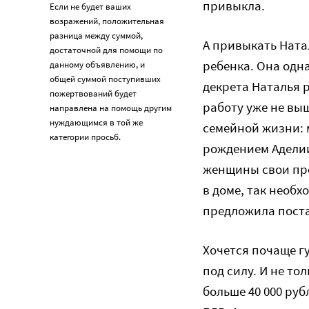
привыкла.
Если не будет ваших
возражений, положительная
разница между суммой,
А привыкать Ната
достаточной для помощи по
ребенка. Она одна
данному объявлению, и
общей суммой поступивших
декрета Наталья 
пожертвований будет
работу уже не вы
направлена на помощь другим
нуждающимся в той же
семейной жизни: 
категории просьб.
рождением Аделии
женщины свои про
в доме, так необ
предложила поста
Хочется почаще гу
под силу. И не то
больше 40 000 руб