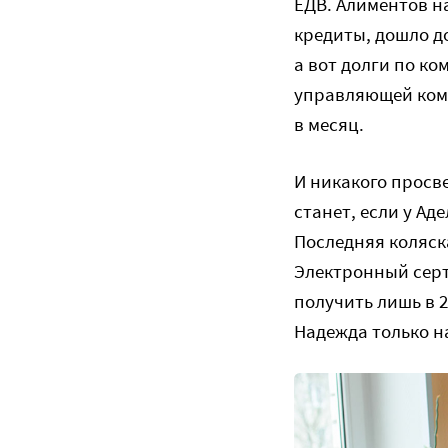
ЕДВ. Алиментов н
кредиты, дошло д
а вот долги по к
управляющей комп
в месяц.
И никакого просве
станет, если у Ад
Последняя коляск
Электронный серт
получить лишь в 2
Надежда только на