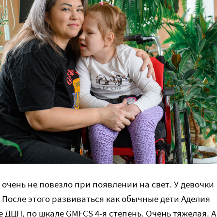
очень не повезло при появлении на свет. У девочки
 После этого развиваться как обычные дети Аделия
ее ДЦП, по шкале GMFCS 4-я степень. Очень тяжелая. А