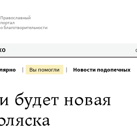
Православный
портал
о благотворительности
КО
улярно
Вы помогли
Новости подопечных
и будет новая
оляска