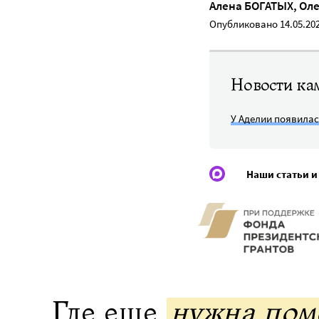
Алена БОГАТЫХ
,
Оле
Опубликовано 14.05.20
Новости ка
У Аделии появила
Наши статьи и
Где еще
нужна по