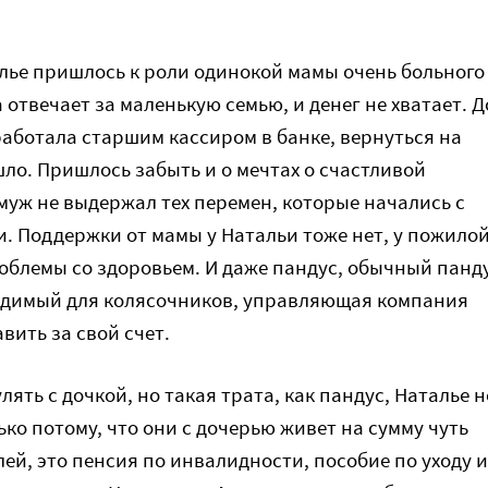
лье пришлось к роли одинокой мамы очень больного
 отвечает за маленькую семью, и денег не хватает. Д
работала старшим кассиром в банке, вернуться на
шло. Пришлось забыть и о мечтах о счастливой
муж не выдержал тех перемен, которые начались с
. Поддержки от мамы у Натальи тоже нет, у пожило
блемы со здоровьем. И даже пандус, обычный панд
ходимый для колясочников, управляющая компания
вить за свой счет.
лять с дочкой, но такая трата, как пандус, Наталье н
лько потому, что они с дочерью живет на сумму чуть
лей, это пенсия по инвалидности, пособие по уходу и