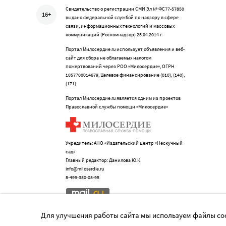
Свидетельство о регистрации СМИ Эл № ФС77-57850
16+
выдано федеральной службой по надзору в сфере
связи, информационных технологий и массовых
коммуникаций (Роскомнадзор) 25.04.2014 г.
Портал Милосердие.ru использует объявления и веб-
сайт для сбора не облагаемых налогом
пожертвований через РОО «Милосердие», ОГРН
1057700014679, Целевое финансирование (010), (140),
(171)
Портал Милосердие.ru является одним из проектов
Православной службы помощи «Милосердие»
Учредитель: АНО «Издательский центр «Нескучный
сад»
Главный редактор: Данилова Ю.К.
info@miloserdie.ru
8-499-350-05-95
Для улучшения работы сайта мы используем файлы coo