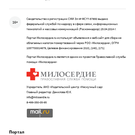
Свидетельство о регистрации СМИ Эл № ФС77-57850 выдано
16+
федеральной службой по надзору в сфере связи, информационных
технологий и массовых коммуникаций (Роскомнадзор) 25.04.2014 г.
Портал Милосердие.ru использует объявления и веб-сайт для сбора не
облагаемых налогом пожертвований через РОО «Милосердие», ОГРН
1057700014679, Целевое финансирование (010), (140), (171)
Портал Милосердие.ru является одним из проектов Православной службы
помощи «Милосердие»
Учредитель: АНО «Издательский центр «Нескучный сад»
Главный редактор: Данилова Ю.К.
info@miloserdie.ru
8-499-350-05-95
Портал