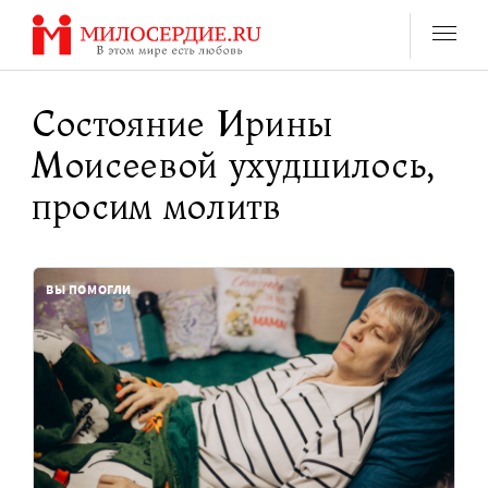
Перейти
к
содержанию
Состояние Ирины
Моисеевой ухудшилось,
просим молитв
ВЫ ПОМОГЛИ