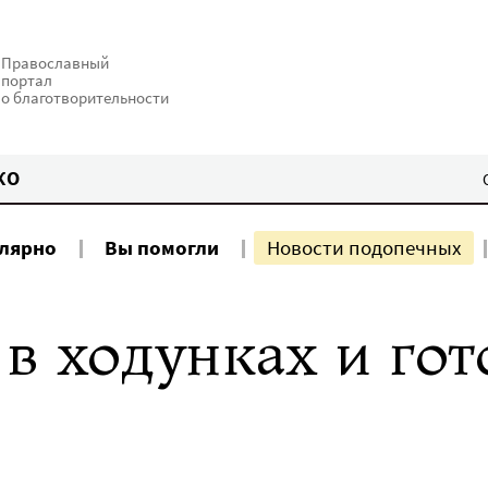
Православный
портал
о благотворительности
КО
улярно
Вы помогли
Новости подопечных
в ходунках и гот