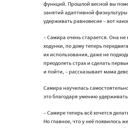
функций. Прошлой весной вы помо
занятий адаптивной физкультуры 
удерживать равновесие – вот какой
– Самира очень старается. Она не
ходунки, по дому теперь передвиг
их использования, даже не подход
преодолеть страх и сделать первые
и пойти, – рассказывает мама дев
Самира научилась самостоятельно 
это благодаря умению удерживать
– Самире теперь всё хочется делать
Но главное, что у неё появилось ж