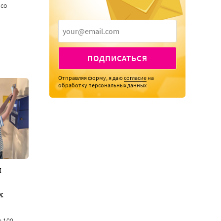
 со
ПОДПИСАТЬСЯ
Отправляя форму, я даю
согласие
на
обработку персональных данных
я
х
е 100