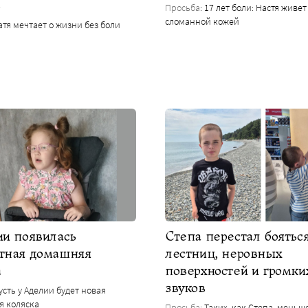
ь
Просьба
: 17 лет боли: Настя живет
сломанной кожей
Катя мечтает о жизни без боли
ии появилась
Степа перестал боятьс
тная домашняя
лестниц, неровных
а
поверхностей и громки
звуков
Пусть у Аделии будет новая
я коляска
Просьба
: Таких, как Степа, меньш