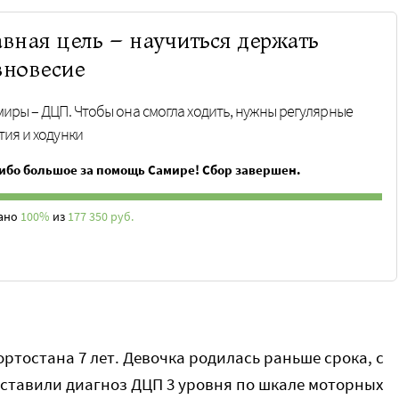
авная цель – научиться держать
вновесие
миры – ДЦП. Чтобы она смогла ходить, нужны регулярные
тия и ходунки
ибо большое за помощь Самире! Сбор завершен.
ано
100%
из
177 350 руб.
тостана 7 лет. Девочка родилась раньше срока, с
поставили диагноз ДЦП 3 уровня по шкале моторных