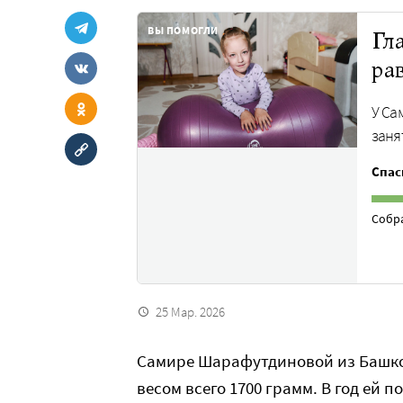
ВЫ ПОМОГЛИ
Гл
ра
У Са
заня
Спас
Собр
25 Мар. 2026
Самире Шарафутдиновой из Башкор
весом всего 1700 грамм. В год ей 