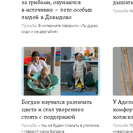
за грибами, окунаются
дышат
в источнике – лето особых
Просьба
: 
людей в Давыдово
Просьба
: В интернате говорили: «Ты дурак,
сиди и не дергайся»
Богдан научился различать
У Адел
цвета и стал увереннее
комфор
стоять с поддержкой
коляск
Просьба
: – Мы не будем плакать в уголочке,
Просьба
: 
– говорит мама Богдана
инвалидна