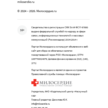
miloserdie.ru
© 2024 – 2026. Милосердие.ru
Свидетельство о регистрации СМИ Эл № ФС77-57850
16+
выдано федеральной службой по надзору в сфере
связи, информационных технологий и массовых
коммуникаций (Роскомнадзор) 25.04.2014 г.
Портал Милосердие.ru использует объявления и веб-
сайт для сбора не облагаемых налогом
пожертвований через РОО «Милосердие», ОГРН
1057700014679, Целевое финансирование (010), (140),
(171)
Портал Милосердие.ru является одним из проектов
Православной службы помощи «Милосердие»
Учредитель: АНО «Издательский центр «Нескучный
сад»
Главный редактор: Данилова Ю.К.
info@miloserdie.ru
8-499-350-05-95