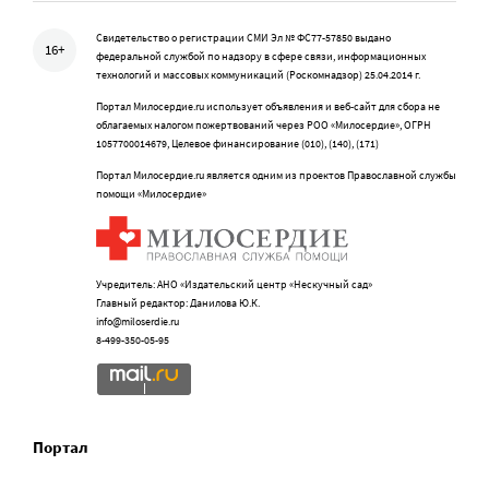
Свидетельство о регистрации СМИ Эл № ФС77-57850 выдано
16+
федеральной службой по надзору в сфере связи, информационных
технологий и массовых коммуникаций (Роскомнадзор) 25.04.2014 г.
Портал Милосердие.ru использует объявления и веб-сайт для сбора не
облагаемых налогом пожертвований через РОО «Милосердие», ОГРН
1057700014679, Целевое финансирование (010), (140), (171)
Портал Милосердие.ru является одним из проектов Православной службы
помощи «Милосердие»
Учредитель: АНО «Издательский центр «Нескучный сад»
Главный редактор: Данилова Ю.К.
info@miloserdie.ru
8-499-350-05-95
Портал