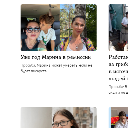
Уже год Марина в ремиссии
Работаю
за гриб
Просьба
: Марина может умереть, если не
в источ
будет лекарств
людей 
Просьба
: 
сиди и не 