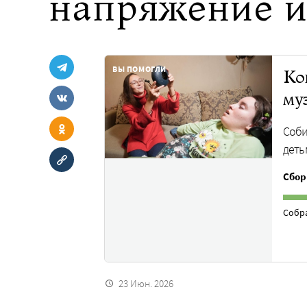
напряжение и
ВЫ ПОМОГЛИ
Ко
му
Соби
деть
Сбор
Собр
23 Июн. 2026