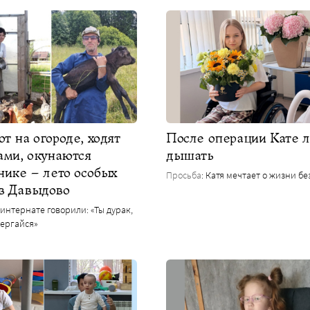
т на огороде, ходят
После операции Кате л
ами, окунаются
дышать
нике – лето особых
Просьба
: Катя мечтает о жизни бе
в Давыдово
В интернате говорили: «Ты дурак,
дергайся»