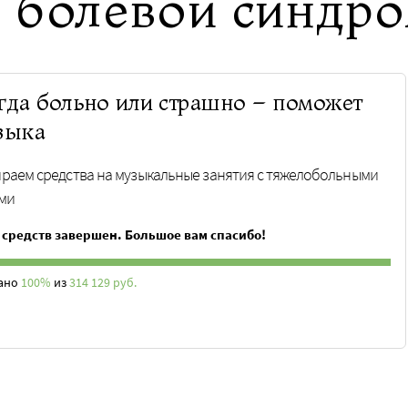
 болевой синдр
гда больно или страшно – поможет
зыка
раем средства на музыкальные занятия с тяжелобольными
ми
 средств завершен. Большое вам спасибо!
ано
100%
из
314 129 руб.