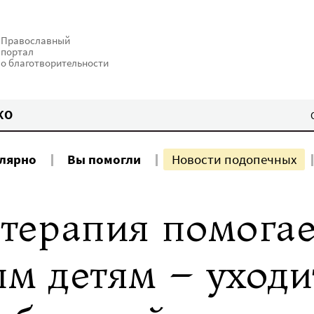
Православный
портал
о благотворительности
КО
улярно
Вы помогли
Новости подопечных
терапия помогае
м детям – уходи