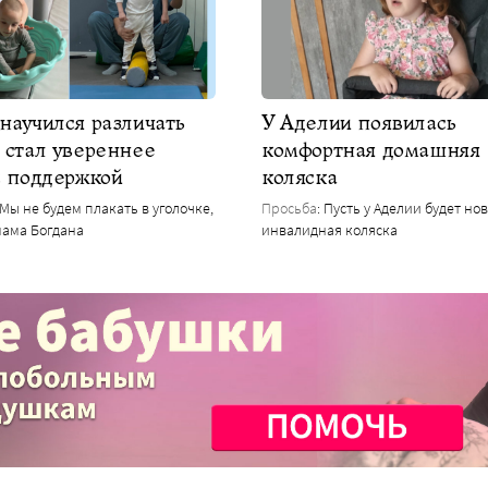
научился различать
У Аделии появилась
 стал увереннее
комфортная домашняя
с поддержкой
коляска
– Мы не будем плакать в уголочке,
Просьба
: Пусть у Аделии будет но
мама Богдана
инвалидная коляска