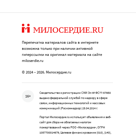
Перепечатка материалов сайта в интернете
возможна только при наличии активной
гиперссылки на оригинал материала на сайте
miloserdie.ru
© 2024 – 2026. Милосердие.ru
Свидетельство о регистрации СМИ Эл № ФС77-57850
16+
выдано федеральной службой по надзору в сфере
связи, информационных технологий и массовых
коммуникаций (Роскомнадзор) 25.04.2014 г.
Портал Милосердие.ru использует объявления и веб-
сайт для сбора не облагаемых налогом
пожертвований через РОО «Милосердие», ОГРН
1057700014679, Целевое финансирование (010), (140),