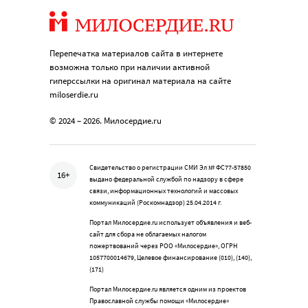
Перепечатка материалов сайта в интернете
возможна только при наличии активной
гиперссылки на оригинал материала на сайте
miloserdie.ru
© 2024 – 2026. Милосердие.ru
Свидетельство о регистрации СМИ Эл № ФС77-57850
16+
выдано федеральной службой по надзору в сфере
связи, информационных технологий и массовых
коммуникаций (Роскомнадзор) 25.04.2014 г.
Портал Милосердие.ru использует объявления и веб-
сайт для сбора не облагаемых налогом
пожертвований через РОО «Милосердие», ОГРН
1057700014679, Целевое финансирование (010), (140),
(171)
Портал Милосердие.ru является одним из проектов
Православной службы помощи «Милосердие»