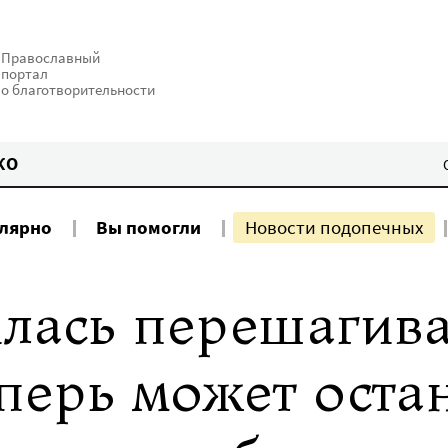
Православный
портал
о благотворительности
КО
улярно
Вы помогли
Новости подопечных
лась перешагива
перь может оста