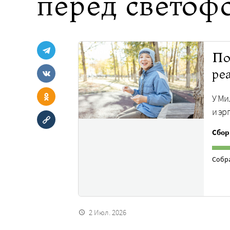
перед светофо
ВЫ ПОМОГЛИ
По
ре
У Ми
и эр
Сбор
Собр
2 Июл. 2026