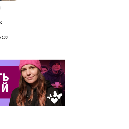
я
х
е 100