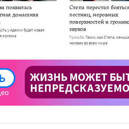
ии появилась
Степа перестал боятьс
тная домашняя
лестниц, неровных
а
поверхностей и громки
звуков
Пусть у Аделии будет новая
я коляска
Просьба
: Таких, как Степа, меньш
человек во всем мире