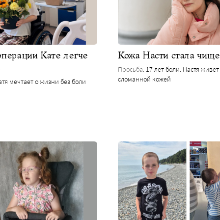
операции Кате легче
Кожа Насти стала чище
ь
Просьба
: 17 лет боли: Настя живет
сломанной кожей
Катя мечтает о жизни без боли