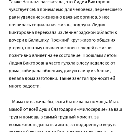
Также Наталья рассказала, что Лидия Викторовн
чувствует себя приемлемо для человека, перенесшего
рак и удаление жизненно важных органов. У нее
появилась социальная жизнь, подруги. Лидия
Викторовна переехала из Ленинградской области к
дочери в Балашиху. Прежний круг живого общения
утерян, поэтому появление новых людей в жизни
позитивно влияет на ее состояние. Прошлым летом
Лидия Викторовна часто гуляла в лесу недалеко от
дома, собирала облепиху, дикую сливу и яблоки,
делала дома заготовки. Такие занятия приносят ей
много радости.
– Мама не выжила бы, если бы не ваша помощь. Мы с
мамой от всей души благодарим «Милосердие» за ваш
труд и помощь в самый трудный момент, за
возможность дышать и жить, за подаренную веру в
светлое будущее и в добро. А также за то, что мы с