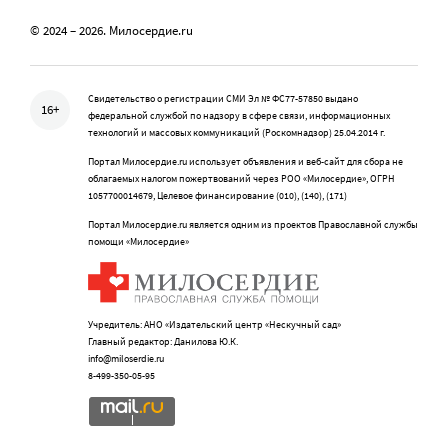
© 2024 – 2026. Милосердие.ru
Свидетельство о регистрации СМИ Эл № ФС77-57850 выдано
16+
федеральной службой по надзору в сфере связи, информационных
технологий и массовых коммуникаций (Роскомнадзор) 25.04.2014 г.
Портал Милосердие.ru использует объявления и веб-сайт для сбора не
облагаемых налогом пожертвований через РОО «Милосердие», ОГРН
1057700014679, Целевое финансирование (010), (140), (171)
Портал Милосердие.ru является одним из проектов Православной службы
помощи «Милосердие»
Учредитель: АНО «Издательский центр «Нескучный сад»
Главный редактор: Данилова Ю.К.
info@miloserdie.ru
8-499-350-05-95