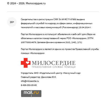
© 2024 – 2026. Милосердие.ru
Свидетельство о регистрации СМИ Эл № ФС77-57850 выдано
16+
федеральной службой по надзору в сфере связи, информационных
технологий и массовых коммуникаций (Роскомнадзор) 25.04.2014 г.
Портал Милосердие.ru использует объявления и веб-сайт для сбора не
облагаемых налогом пожертвований через РОО «Милосердие», ОГРН
1057700014679, Целевое финансирование (010), (140), (171)
Портал Милосердие.ru является одним из проектов Православной службы
помощи «Милосердие»
Учредитель: АНО «Издательский центр «Нескучный сад»
Главный редактор: Данилова Ю.К.
info@miloserdie.ru
8-499-350-05-95