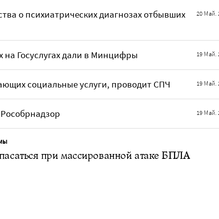
ства о психиатрических диагнозах отбывших
20 Май. 
 на Госуслугах дали в Минцифры
19 Май. 
ающих социальные услуги, проводит СПЧ
19 Май. 
л Рособрнадзор
19 Май. 
МЫ
пасаться при массированной атаке БПЛА