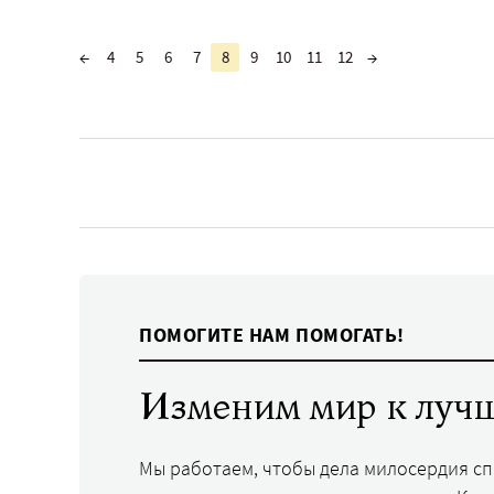
←
4
5
6
7
8
9
10
11
12
→
ПОМОГИТЕ НАМ ПОМОГАТЬ!
Изменим мир к лучш
Мы работаем, чтобы дела милосердия с