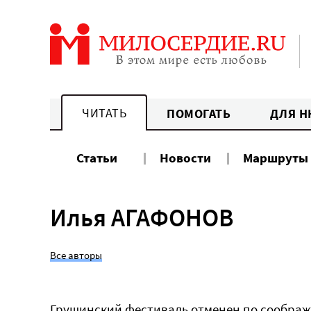
Перейти
к
содержанию
ЧИТАТЬ
ПОМОГАТЬ
ДЛЯ Н
Статьи
Новости
Маршруты
Илья АГАФОНОВ
Все авторы
Грушинский фестиваль отменен по сообра