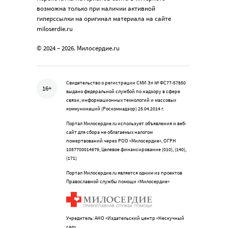
возможна только при наличии активной
гиперссылки на оригинал материала на сайте
miloserdie.ru
© 2024 – 2026. Милосердие.ru
Свидетельство о регистрации СМИ Эл № ФС77-57850
16+
выдано федеральной службой по надзору в сфере
связи, информационных технологий и массовых
коммуникаций (Роскомнадзор) 25.04.2014 г.
Портал Милосердие.ru использует объявления и веб-
сайт для сбора не облагаемых налогом
пожертвований через РОО «Милосердие», ОГРН
1057700014679, Целевое финансирование (010), (140),
(171)
Портал Милосердие.ru является одним из проектов
Православной службы помощи «Милосердие»
Учредитель: АНО «Издательский центр «Нескучный
сад»