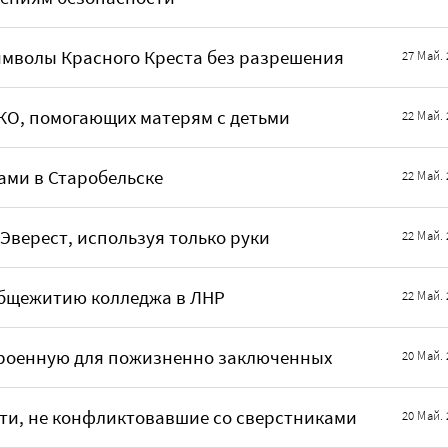
имволы Красного Креста без разрешения
27 Май. 
КО, помогающих матерям с детьми
22 Май. 
лами в Старобельске
22 Май. 
Эверест, используя только руки
22 Май. 
общежитию колледжа в ЛНР
22 Май. 
троенную для пожизненно заключенных
20 Май. 
ти, не конфликтовавшие со сверстниками
20 Май. 