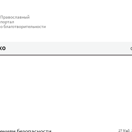
Православный
портал
о благотворительности
КО
жениям безопасности
27 Май. 