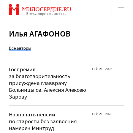
Перейти
к
содержанию
Илья АГАФОНОВ
Все авторы
Госпремия
11 Июн. 2026
за благотворительность
присуждена главврачу
Больницы св. Алексия Алексею
Зарову
Назначать пенсии
11 Июн. 2026
по старости без заявления
намерен Минтруд