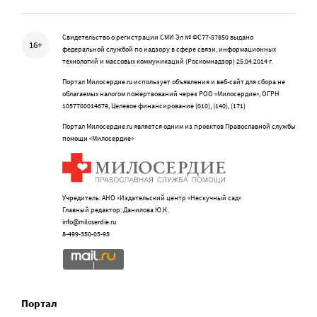
Свидетельство о регистрации СМИ Эл № ФС77-57850 выдано
16+
федеральной службой по надзору в сфере связи, информационных
технологий и массовых коммуникаций (Роскомнадзор) 25.04.2014 г.
Портал Милосердие.ru использует объявления и веб-сайт для сбора не
облагаемых налогом пожертвований через РОО «Милосердие», ОГРН
1057700014679, Целевое финансирование (010), (140), (171)
Портал Милосердие.ru является одним из проектов Православной службы
помощи «Милосердие»
Учредитель: АНО «Издательский центр «Нескучный сад»
Главный редактор: Данилова Ю.К.
info@miloserdie.ru
8-499-350-05-95
Портал