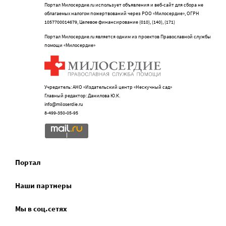
Портал Милосердие.ru использует объявления и веб-сайт для сбора не
облагаемых налогом пожертвований через РОО «Милосердие», ОГРН
1057700014679, Целевое финансирование (010), (140), (171)
Портал Милосердие.ru является одним из проектов Православной службы
помощи «Милосердие»
Учредитель: АНО «Издательский центр «Нескучный сад»
Главный редактор: Данилова Ю.К.
info@miloserdie.ru
8-499-350-05-95
Портал
Наши партнеры
Мы в соц.сетях