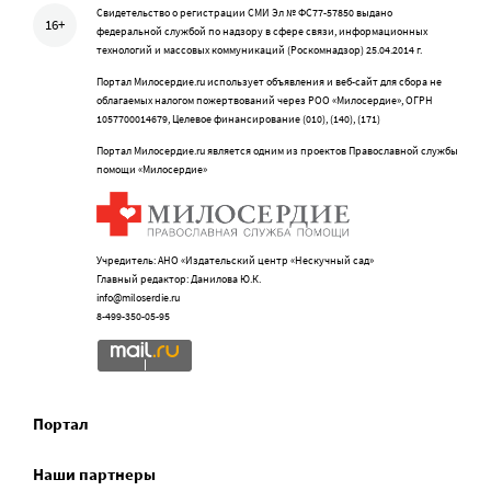
Свидетельство о регистрации СМИ Эл № ФС77-57850 выдано
16+
федеральной службой по надзору в сфере связи, информационных
технологий и массовых коммуникаций (Роскомнадзор) 25.04.2014 г.
Портал Милосердие.ru использует объявления и веб-сайт для сбора не
облагаемых налогом пожертвований через РОО «Милосердие», ОГРН
1057700014679, Целевое финансирование (010), (140), (171)
Портал Милосердие.ru является одним из проектов Православной службы
помощи «Милосердие»
Учредитель: АНО «Издательский центр «Нескучный сад»
Главный редактор: Данилова Ю.К.
info@miloserdie.ru
8-499-350-05-95
Портал
Наши партнеры