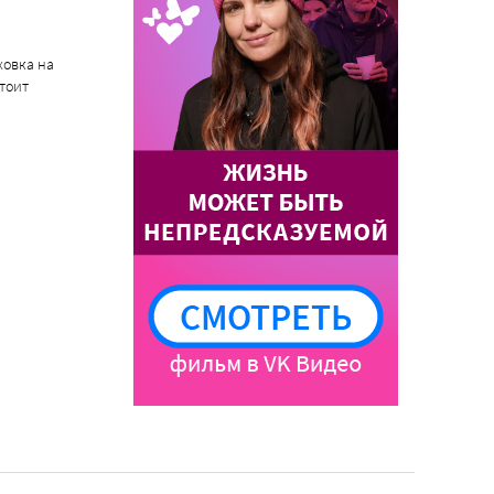
ховка на
стоит