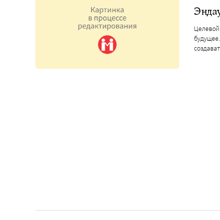
Эндау
Целевой
будущее.
создават