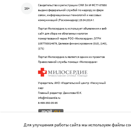
Свидетельство о регистрации СМИ Эл № ФС77-57850
16+
выдано федеральной службой по надзору в сфере
связи, информационных технологий и массовых
коммуникаций (Роскомнадзор) 25.04.2014 г.
Портал Милосердие.ru использует объявления и веб-
сайт для сбора не облагаемых налогом
пожертвований через РОО «Милосердие», ОГРН
1057700014679, Целевое финансирование (010), (140),
(171)
Портал Милосердие.ru является одним из проектов
Православной службы помощи «Милосердие»
Учредитель: АНО «Издательский центр «Нескучный
сад»
Главный редактор: Данилова Ю.К.
info@miloserdie.ru
8-499-350-05-95
Для улучшения работы сайта мы используем файлы coo