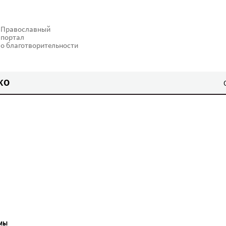
Православный
портал
о благотворительности
КО
МЫ