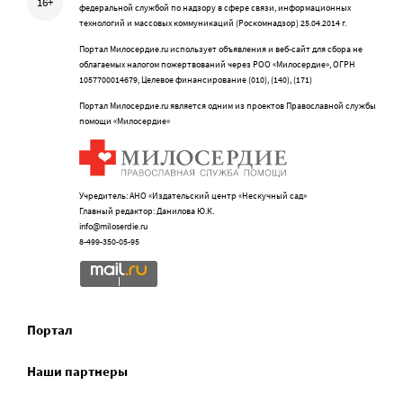
16+
федеральной службой по надзору в сфере связи, информационных
технологий и массовых коммуникаций (Роскомнадзор) 25.04.2014 г.
Портал Милосердие.ru использует объявления и веб-сайт для сбора не
облагаемых налогом пожертвований через РОО «Милосердие», ОГРН
1057700014679, Целевое финансирование (010), (140), (171)
Портал Милосердие.ru является одним из проектов Православной службы
помощи «Милосердие»
Учредитель: АНО «Издательский центр «Нескучный сад»
Главный редактор: Данилова Ю.К.
info@miloserdie.ru
8-499-350-05-95
Портал
Наши партнеры