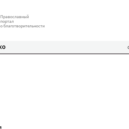
Православный
портал
о благотворительности
КО
Я