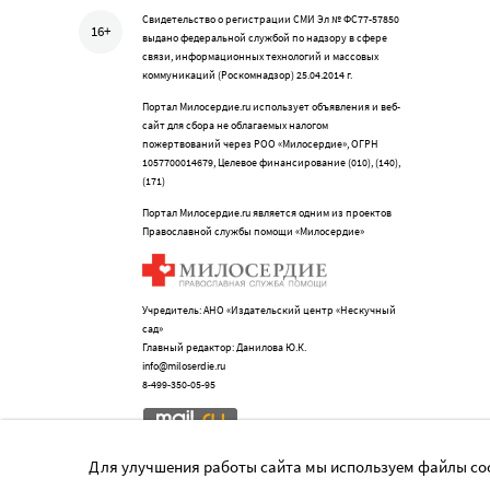
Свидетельство о регистрации СМИ Эл № ФС77-57850
16+
выдано федеральной службой по надзору в сфере
связи, информационных технологий и массовых
коммуникаций (Роскомнадзор) 25.04.2014 г.
Портал Милосердие.ru использует объявления и веб-
сайт для сбора не облагаемых налогом
пожертвований через РОО «Милосердие», ОГРН
1057700014679, Целевое финансирование (010), (140),
(171)
Портал Милосердие.ru является одним из проектов
Православной службы помощи «Милосердие»
Учредитель: АНО «Издательский центр «Нескучный
сад»
Главный редактор: Данилова Ю.К.
info@miloserdie.ru
8-499-350-05-95
Для улучшения работы сайта мы используем файлы coo