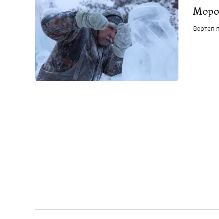
Мороз
Вертеп п