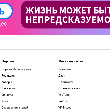
Портал
Мы в соц.сетях
Портал Милосердие.ru
Telegram
Редакция
Дзен
Авторы
ВКонтакте
Вакансии
Одноклассники
Сюжеты
YouTube
Темы
Rutube
Отзывы читателей
VK Видео