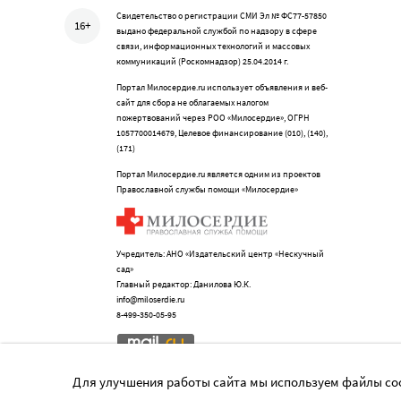
Свидетельство о регистрации СМИ Эл № ФС77-57850
16+
выдано федеральной службой по надзору в сфере
связи, информационных технологий и массовых
коммуникаций (Роскомнадзор) 25.04.2014 г.
Портал Милосердие.ru использует объявления и веб-
сайт для сбора не облагаемых налогом
пожертвований через РОО «Милосердие», ОГРН
1057700014679, Целевое финансирование (010), (140),
(171)
Портал Милосердие.ru является одним из проектов
Православной службы помощи «Милосердие»
Учредитель: АНО «Издательский центр «Нескучный
сад»
Главный редактор: Данилова Ю.К.
info@miloserdie.ru
8-499-350-05-95
Для улучшения работы сайта мы используем файлы coo