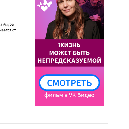
за Амура
чается от