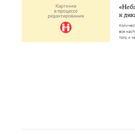
«Неба
к дик
Количест
все нас
того, к 