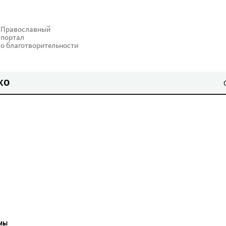
Православный
портал
о благотворительности
КО
МЫ