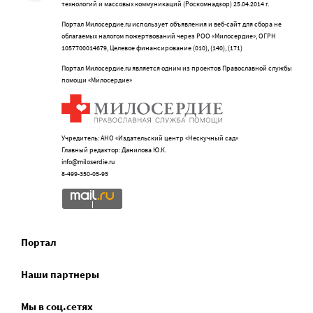
технологий и массовых коммуникаций (Роскомнадзор) 25.04.2014 г.
Портал Милосердие.ru использует объявления и веб-сайт для сбора не
облагаемых налогом пожертвований через РОО «Милосердие», ОГРН
1057700014679, Целевое финансирование (010), (140), (171)
Портал Милосердие.ru является одним из проектов Православной службы
помощи «Милосердие»
Учредитель: АНО «Издательский центр «Нескучный сад»
Главный редактор: Данилова Ю.К.
info@miloserdie.ru
8-499-350-05-95
Портал
Наши партнеры
Мы в соц.сетях