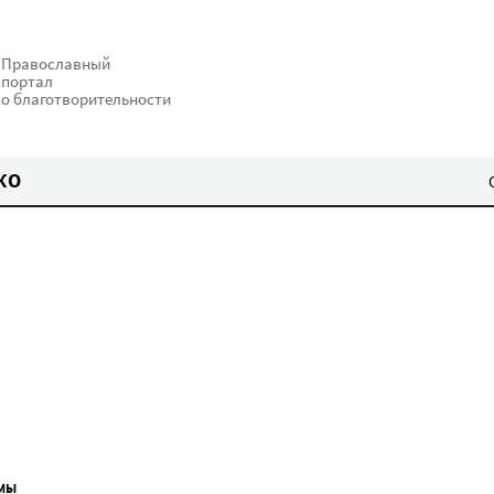
Православный
портал
о благотворительности
КО
МЫ