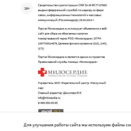
Свидетельство о регистрации СМИ Эл № ФС77-57850
16+
выдано федеральной службой по надзору в сфере
связи, информационных технологий и массовых
коммуникаций (Роскомнадзор) 25.04.2014 г.
Портал Милосердие.ru использует объявления и веб-
сайт для сбора не облагаемых налогом
пожертвований через РОО «Милосердие», ОГРН
1057700014679, Целевое финансирование (010), (140),
(171)
Портал Милосердие.ru является одним из проектов
Православной службы помощи «Милосердие»
Учредитель: АНО «Издательский центр «Нескучный
сад»
Главный редактор: Данилова Ю.К.
info@miloserdie.ru
8-499-350-05-95
Для улучшения работы сайта мы используем файлы coo