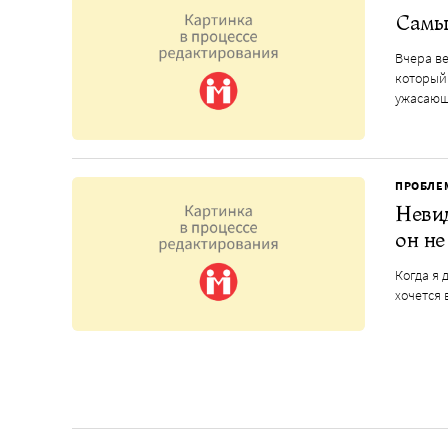
Самы
Вчера ве
который 
ужасающ
ПРОБЛЕ
Невид
он не
Когда я 
хочется 