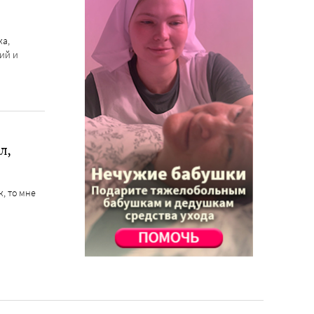
ка,
ий и
л,
, то мне