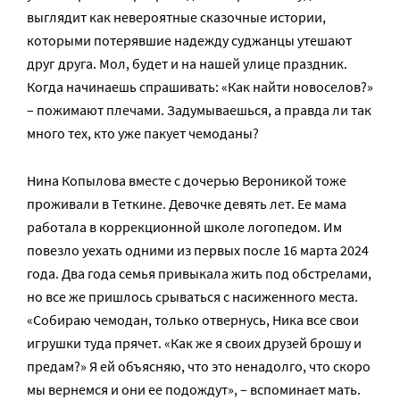
выглядит как невероятные сказочные истории,
которыми потерявшие надежду суджанцы утешают
друг друга. Мол, будет и на нашей улице праздник.
Когда начинаешь спрашивать: «Как найти новоселов?»
– пожимают плечами. Задумываешься, а правда ли так
много тех, кто уже пакует чемоданы?
Нина Копылова вместе с дочерью Вероникой тоже
проживали в Теткине. Девочке девять лет. Ее мама
работала в коррекционной школе логопедом. Им
повезло уехать одними из первых после 16 марта 2024
года. Два года семья привыкала жить под обстрелами,
но все же пришлось срываться с насиженного места.
«Собираю чемодан, только отвернусь, Ника все свои
игрушки туда прячет. «Как же я своих друзей брошу и
предам?» Я ей объясняю, что это ненадолго, что скоро
мы вернемся и они ее подождут», – вспоминает мать.