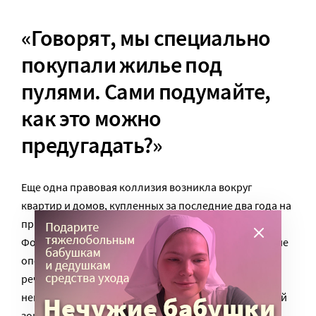
«Говорят, мы специально
покупали жилье под
пулями. Сами подумайте,
как это можно
предугадать?»
Еще одна правовая коллизия возникла вокруг
квартир и домов, купленных за последние два года на
приграничных территориях Курской области.
Формально выходило распоряжение о том, что такие
операции с недвижимостью незаконны. Вот только
речь шла о населенных пунктах, расположенных
непосредственно на границе либо в 5-километровой
зоне. Та же Суджа от Украины на расстоянии 9