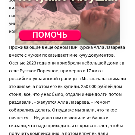
километрах. Есть и другие более отдаленные
населенные пункты, которые захвачены или
уничтожены, и жители которых пока остаются без
компенсации.
Проживающие в еще одном ПВР Курска Алла Лазарева
вместе с мужем показывают мне кучу документов.
Осенью 2023 года они приобрели небольшой домик в
селе Русское Поречное, примерно в 17 км от
российско-украинской границы. «Мы сначала снимали
это жилье, а потом его выкупили. 250 000 рублей дом
стоил, все, что у нас было, отдали и еще долги потом
раздавали, – жалуется Алла Лазарева. – Ремонт
собирались делать. Откуда же мы знали, что такое
начнется… Недавно нам позвонили из банка и
сказали, что надо приходить и открывать счет, чтобы
получить компенсацию, а потом вдруг выдали