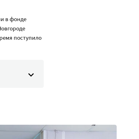
и в фонде
Новгороде
 время поступило