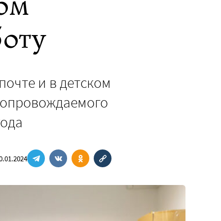
ом
боту
почте и в детском
 сопровождаемого
года
0.01.2024