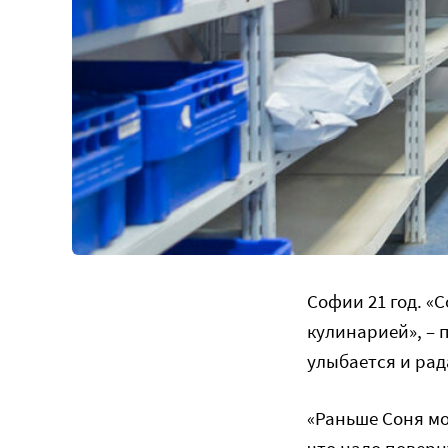
Софии 21 год. «
кулинарией», – 
улыбается и ра
«Раньше Соня мо
что надо поверн