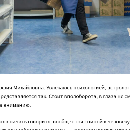
София Михайловна. Увлекаюсь психологией, астролог
представляется так. Стоит вполоборота, в глаза не с
да вниманию.
гла начать говорить, вообще стоя спиной к человек
уться к собеседнику лицом», – рассказывает тьютор