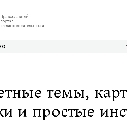
Православный
портал
о благотворительности
КО
етные темы, карт
ки и простые инс