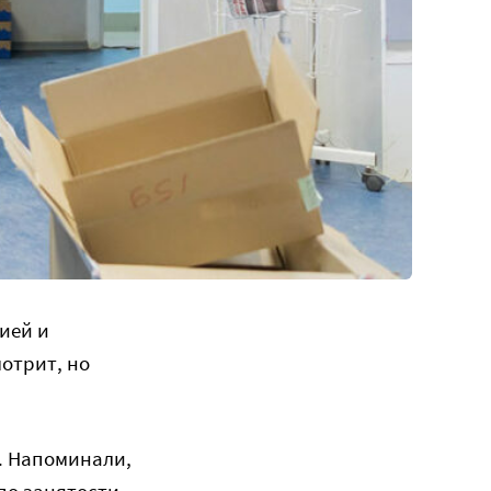
ией и
мотрит, но
у. Напоминали,
 по занятости