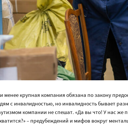
и менее крупная компания обязана по закону предо
дям с инвалидностью, но инвалидность бывает разна
аутизмом компании не спешат. «Да вы что! У нас же 
схватится?» – предубеждений и мифов вокруг ментал