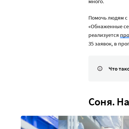
много.
Помочь людям с
«Обнаженные сер
реализуется
про
35 заявок, в про
Что так
Соня. На