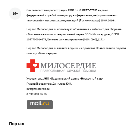
Свидетельство о регистрации СМИ Эл № ФС77-57850 выдано
16+
федеральной службой по надзору в сфере связи, информационных
технологий и массовых коммуникаций (Роскомнадзор) 25.04.2014 г.
Портал Милосердие.ru использует объявления и веб-сайт для сбора не
облагаемых налогом пожертвований через РОО «Милосердие», ОГРН
1057700014679, Целевое финансирование (010), (140), (171)
Портал Милосердие.ru является одним из проектов Православной службы
помощи «Милосердие»
Учредитель: АНО «Издательский центр «Нескучный сад»
Главный редактор: Данилова Ю.К.
info@miloserdie.ru
8-499-350-05-95
Портал