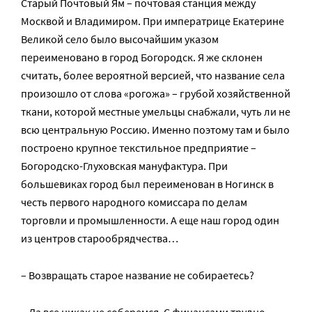
Старый Почтовый Ям – почтовая станция между
Москвой и Владимиром. При императрице Екатерине
Великой село было высочайшим указом
переименовано в город Богородск. Я же склонен
считать, более вероятной версией, что название села
произошло от слова «рогожа» – грубой хозяйственной
ткани, которой местные умельцы снабжали, чуть ли не
всю центральную Россию. Именно поэтому там и было
построено крупное текстильное предприятие –
Богородско-Глуховская мануфактура. При
большевиках город был переименован в Ногинск в
честь первого народного комиссара по делам
торговли и промышленности. А еще наш город один
из центров старообрядчества…
– Возвращать старое название не собираетесь?