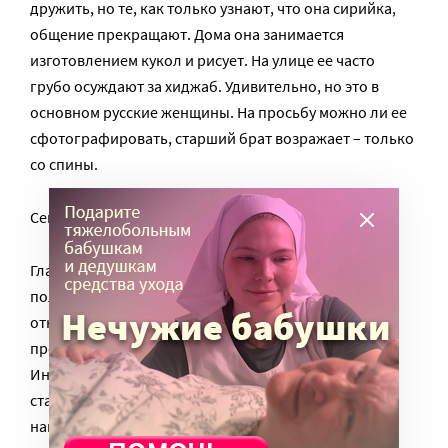
дружить, но те, как только узнают, что она сирийка,
общение прекращают. Дома она занимается
изготовлением кукол и рисует. На улице ее часто
грубо осуждают за хиджаб. Удивительно, но это в
основном русские женщины. На просьбу можно ли ее
сфотографировать, старший брат возражает – только
со спины.
Семья верующая и старается не пропускать намазы.
Глава семьи каждый год подает прошение о
получение гражданства РФ, но всякий раз получает
отказ – ему только продлевают статус «временного
проживания», дающий право на трудоустройство.
Иностранному гражданину, получившему данный
статус, выдается удостоверение беженца, а его
национальный паспорт изымается для хранения в