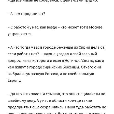
– Да все никак не соберемся. С финансами трудно.
– А чем город живет?
– С работой у нас, как везде – кто может тот в Москве
устраивается.
– А что тогда у вас в городе беженцы из Сирии делают,
если работы нет? – наконец задал я свой главный
вопрос, из-за которого и ехал в Ногинск. Узнать, как и
чем живут в городе сирийские беженцы. Отчего они
выбрали сумрачную Россию, а не хлебосольную
Европу.
– Да кто ж их знает. Я слышал, что они специалисты по
швейному делу. А у нас в области кое-где такие
предприятия еще сохранились. Наши туда работать не
идут – говорят мало платят. Вот они эту нишу и заняли.