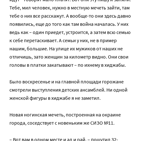
Тебе, мил человек, нужно в местную мечеть зайти, там
тебе о них все расскажут. А вообще-то они здесь давно
появились, еще до того как там война началась. У них
ведь как – один приедет, устроится, а затем всю семью
к себе перетаскивает. А семьи у них, не в пример
нашим, большие. На улице их мужиков от наших не
отличишь, зато женщин за километр видно. Они свои
головы в платки закатывают – по ихнему в хиджабы.
Было воскресенье и на главной площади горожане
смотрели выступления детских ансамблей. Ни одной
женской фигуры в хиджабе я не заметил.
Новая ногинская мечеть, построенная на окраине
города, соседствует с новеньким же СИЗО №11.
– Вот вам в одном месте и ад и рай, – пошутил 32-