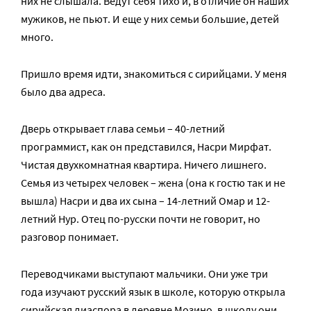
них не слышала. Ведут себя тихо и, в отличие он наших
мужиков, не пьют. И еще у них семьи большие, детей
много.
Пришло время идти, знакомиться с сирийцами. У меня
было два адреса.
Дверь открывает глава семьи – 40-летний
программист, как он представился, Насри Мирфат.
Чистая двухкомнатная квартира. Ничего лишнего.
Семья из четырех человек – жена (она к гостю так и не
вышла) Насри и два их сына – 14-летний Омар и 12-
летний Нур. Отец по-русски почти не говорит, но
разговор понимает.
Переводчиками выступают мальчики. Они уже три
года изучают русский язык в школе, которую открыла
сирийская диаспора в деревне Мозино, в школу они