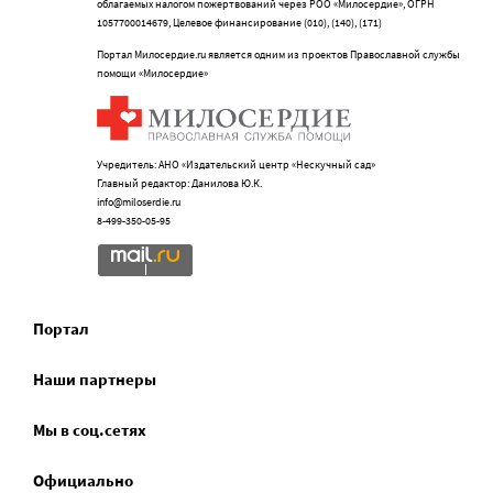
облагаемых налогом пожертвований через РОО «Милосердие», ОГРН
1057700014679, Целевое финансирование (010), (140), (171)
Портал Милосердие.ru является одним из проектов Православной службы
помощи «Милосердие»
Учредитель: АНО «Издательский центр «Нескучный сад»
Главный редактор: Данилова Ю.К.
info@miloserdie.ru
8-499-350-05-95
Портал
Наши партнеры
Мы в соц.сетях
Официально