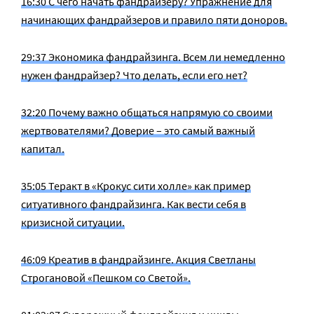
16:30 С чего начать фандрайзеру? Упражнение для
начинающих фандрайзеров и правило пяти доноров.
29:37 Экономика фандрайзинга. Всем ли немедленно
нужен фандрайзер? Что делать, если его нет?
32:20 Почему важно общаться напрямую со своими
жертвователями? Доверие – это самый важный
капитал.
35:05 Теракт в «Крокус сити холле» как пример
ситуативного фандрайзинга. Как вести себя в
кризисной ситуации.
46:09 Креатив в фандрайзинге. Акция Светланы
Строгановой «Пешком со Светой».