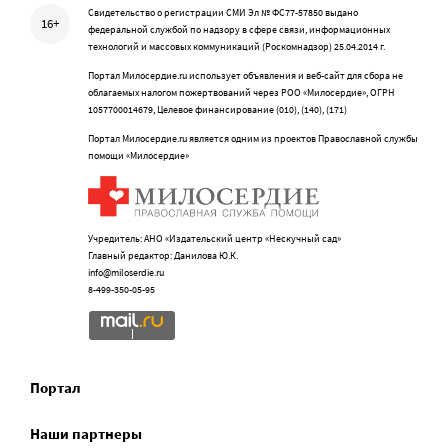
Свидетельство о регистрации СМИ Эл № ФС77-57850 выдано
16+
федеральной службой по надзору в сфере связи, информационных
технологий и массовых коммуникаций (Роскомнадзор) 25.04.2014 г.
Портал Милосердие.ru использует объявления и веб-сайт для сбора не
облагаемых налогом пожертвований через РОО «Милосердие», ОГРН
1057700014679, Целевое финансирование (010), (140), (171)
Портал Милосердие.ru является одним из проектов Православной службы
помощи «Милосердие»
Учредитель: АНО «Издательский центр «Нескучный сад»
Главный редактор: Данилова Ю.К.
info@miloserdie.ru
8-499-350-05-95
Портал
Наши партнеры