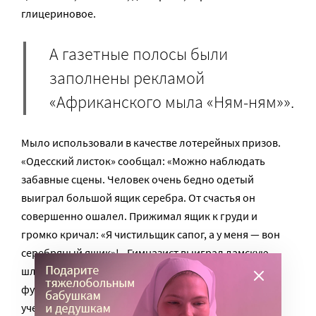
глицериновое.
А газетные полосы были
заполнены рекламой
«Африканского мыла «Ням-ням»».
Мыло использовали в качестве лотерейных призов.
«Одесский листок» сообщал: «Можно наблюдать
забавные сцены. Человек очень бедно одетый
выиграл большой ящик серебра. От счастья он
совершенно ошалел. Прижимал ящик к груди и
громко кричал: «Я чистильщик сапог, а у меня — вон
серебряный ящик»!.. Гимназист выиграл дамскую
шляпу с зелеными бантами… Старичок в военной
фуражка — три зубные щетки… Полотер — дюжину
ученических тетрадей… Некто выиграл две лампы и