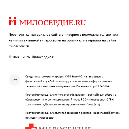
Перепечатка материалов сайта в интернете возможна только при
наличии активной гиперссылки на оригинал материала на сайте
miloserdie.ru
© 2024 – 2026. Милосердие.ru
Свидетельство о регистрации СМИ Эл № ФС77-57850 выдано
16+
федеральной службой по надзору в сфере связи, информационных
технологий и массовых коммуникаций (Роскомнадзор) 25.04.2014 г.
Портал Милосердие.ru использует объявления и веб-сайт для сбора не
облагаемых налогом пожертвований через РОО «Милосердие», ОГРН
1057700014679, Целевое финансирование (010), (140), (171)
Портал Милосердие.ru является одним из проектов Православной службы
помощи «Милосердие»