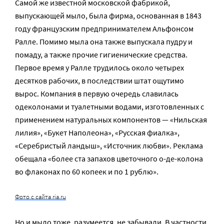
Самой же известной московской фабрикой,
выпускающей мыло, была фирма, основанная в 1843
году французским предпринимателем Альфонсом
Ралле. Помимо мыла она также выпускала пудру и
помаду, а также прочие гигиенические средства.
Первое время у Ралле трудилось около четырех
десятков рабочих, в последствии штат ощутимо
вырос. Компания в первую очередь славилась
одеколонами и туалетными водами, изготовленных с
применением натуральных компонентов — «Нильская
лилия», «Букет Наполеона», «Русская фиалка»,
«Серебристый ландыш», «Источник любви». Реклама
обещала «более ста запахов цветочного о-де-колона
во флаконах по 60 копеек и по 1 рублю».
Фото с сайта ria.ru
Но и мыло тоже, разумеется, не забывали. В частности,