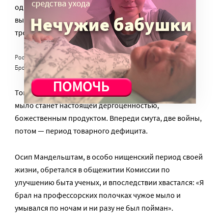
одну оставил на бедных… Но больше всего среди
выигрышей было кусков мыла… Получить, вместо
тройки лошадей, мыло — обидно, как хотите!».
Российское мыло в форме мандаринов фабрики «Товарищества
Брокар и Ко».
Фото с сайта krasivieflakonchiki.nethouse.ru
Тогда — обидно. Но скоро наступят времена, когда
мыло станет настоящей дергоценностью,
божественным продуктом. Впереди смута, две войны,
потом — период товарного дефицита.
Осип Мандельштам, в особо нищенский период своей
жизни, обретался в общежитии Комиссии по
улучшению быта ученых, и впоследствии хвастался: «Я
брал на профессорских полочках чужое мыло и
умывался по ночам и ни разу не был пойман».