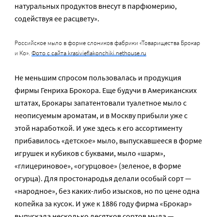
натуральных продуктов внесут в парфюмерию,
содействуя ее расцвету».
Российское мыло в форме слоников фабрики «Товарищества Брокар
и Ко».
Фото с сайта krasivieflakonchiki.nethouse.ru
Не меньшим спросом пользовалась и продукция
фирмы Генриха Брокора. Еще будучи в Американских
штатах, Брокары запатентовали туалетное мыло с
неописуемым ароматам, и в Москву прибыли уже с
этой наработкой. И уже здесь к его ассортименту
прибавилось «детское» мыло, выпускавшееся в форме
игрушек и кубиков с буквами, мыло «шарм»,
«глицериновое», «огурцовое» (зеленое, в форме
огурца). Для простонародья делали особый сорт —
«народное», без каких-либо изысков, но по цене одна
копейка за кусок. И уже к 1886 году фирма «Брокар»
выпускала несколько десятков сортов мыла —