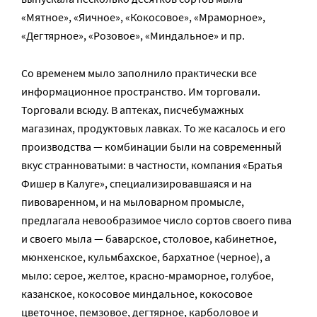
«Мятное», «Яичное», «Кокосовое», «Мраморное»,
«Дегтярное», «Розовое», «Миндальное» и пр.
Со временем мыло заполнило практически все
информационное пространство. Им торговали.
Торговали всюду. В аптеках, писчебумажных
магазинах, продуктовых лавках. То же касалось и его
производства — комбинации были на современный
вкус странноватыми: в частности, компания «Братья
Фишер в Калуге», специализировавшаяся и на
пивоваренном, и на мыловарном промысле,
предлагала невообразимое число сортов своего пива
и своего мыла — баварское, столовое, кабинетное,
мюнхенское, кульмбахское, бархатное (черное), а
мыло: серое, желтое, красно-мраморное, голубое,
казанское, кокосовое миндальное, кокосовое
цветочное, пемзовое, дегтярное, карболовое и