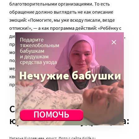
благотворительными организациями. То есть
обращение должно выглядеть не как описание
эмоций: «Помогите, мы уже всюду писали, везде
отписки!», — а как программа действий: «Ребёнку с
диагнозом таким-то, назначено лечение – операция,
препараты. Получить его от государства мы не
можем». Причём каждый шаг необходимо
подтверждать сканами документов – выпиской из
медицинской карточки и ИПР, отказом в выдаче
квоты, направлением в клинику, счётом из неё и
прочее.
Ситуацию комментирует
юрист
Наталья Кудрявцева:
Наталья Кудрявцева, юрист.
Фото с сайта dislife.ru