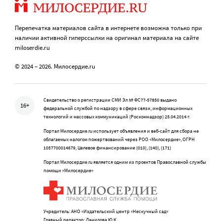
Перепечатка материалов сайта в интернете возможна только при
наличии активной гиперссылки на оригинал материала на сайте
miloserdie.ru
© 2024 – 2026. Милосердие.ru
Свидетельство о регистрации СМИ Эл № ФС77-57850 выдано
16+
федеральной службой по надзору в сфере связи, информационных
технологий и массовых коммуникаций (Роскомнадзор) 25.04.2014 г.
Портал Милосердие.ru использует объявления и веб-сайт для сбора не
облагаемых налогом пожертвований через РОО «Милосердие», ОГРН
1057700014679, Целевое финансирование (010), (140), (171)
Портал Милосердие.ru является одним из проектов Православной службы
помощи «Милосердие»
Учредитель: АНО «Издательский центр «Нескучный сад»
Главный редактор: Данилова Ю.К.