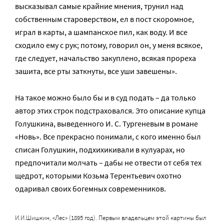
высказывал самые крайние мнения, трунил над
собственным староверством, ел в пост скоромное,
играл в карты, а шампанское пил, как воду. И все
сходило ему с рук; потому, говорил он, у меня всякое,
где следует, начальство закуплено, всякая прореха
зашита, все рты заткнуты, все уши завешены».
На такое можно было бы и в суд подать – да только
автор этих строк подстраховался. Это описание купца
Голушкина, выведенного И. С. Тургеневым в романе
«Новь». Все прекрасно понимали, с кого именно был
списан Голушкин, подхихикивали в кулуарах, но
предпочитали молчать – дабы не отвести от себя тех
щедрот, которыми Козьма Терентьевич охотно
одаривал своих богемных современников.
И.И.Шишкин, «Лес» (1895 год). Первым владельцем этой картины был