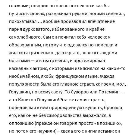
глазками; говорил он очень поспешно и как бы
путаясь в словах; размахивал руками, ногами семенил,
похохатывал … вообще производил впечатление
парня дурковатого, избалованного и крайне
самолюбивого. Сам он почитал себя человеком
образованным, потому что одевался по-немецки и
жил хотя грязненько, да открыто, знался с людьми
богатыми — и в театр ездил, и протежировал
каскадных актрис, с которыми изъяснялся на каком-то
необычайном, якобы французском языке. Жажда
популярности была его главною страстью: греми, мол,
Голушкин, по всему свету! То Суворов или Потемкин —
а то Капитон Голушкин! Эта же самая страсть,
победившая в нем прирожденную скупость, бросила
его, как он не без самодовольства выражался, в
оппозицию (прежде он говорил просто «в позицию»,
но потом его научили) – свела его с нигилистами: он