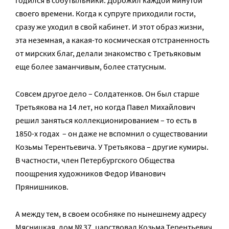
годился в собутыльники. Дорожил каждой минутой
своего времени. Когда к супруге приходили гости,
сразу же уходил в свой кабинет. И этот образ жизни,
эта неземная, а какая-то космическая отстраненность
от мирских благ, делали знакомство с Третьяковым
еще более заманчивым, более статусным.
Совсем другое дело – Солдатенков. Он был старше
Третьякова на 14 лет, но когда Павел Михайлович
решил заняться коллекционированием – то есть в
1850-х годах – он даже не вспомнил о существовании
Козьмы Терентьевича. У Третьякова – другие кумиры.
В частности, член Петербургского Общества
поощрения художников Федор Иванович
Прянишников.
А между тем, в своем особняке по нынешнему адресу
Мясницкая, дом № 37, царствовал Козьма Терентьевич