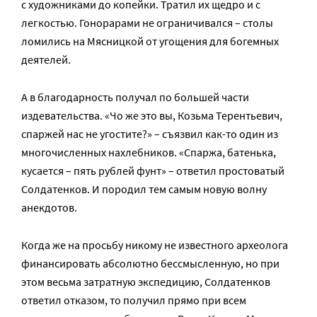
с художниками до копейки. Тратил их щедро и с
легкостью. Гонорарами не ограничивался – столы
ломились на Мясницкой от угощения для богемных
деятелей.
А в благодарность получал по большей части
издевательства. «Чо же это вы, Козьма Терентьевич,
спаржей нас не угостите?» – съязвил как-то один из
многочисленных нахлебников. «Спаржа, батенька,
кусается – пять рублей фунт» – ответил простоватый
Солдатенков. И породил тем самым новую волну
анекдотов.
Когда же на просьбу никому не известного археолога
финансировать абсолютно бессмысленную, но при
этом весьма затратную экспедицию, Солдатенков
ответил отказом, то получил прямо при всем