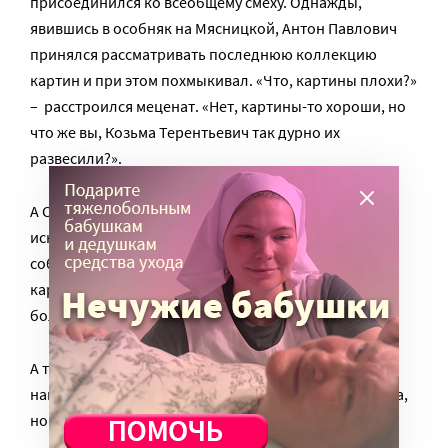
присоединился ко всеобщему смеху. Однажды,
явившись в особняк на Мясницкой, Антон Павлович
принялся рассматривать последнюю коллекцию
картин и при этом похмыкивал. «Что, картины плохи?»
– расстроился меценат. «Нет, картины-то хороши, но
что же вы, Козьма Терентьевич так дурно их
развесили?».
А Солдатенков, между тем, считал свои затраты на
искусство недостаточными для оправдания
собственного пребывания на земле. Ведь все эти
картины, книги и скульптуры покупались, по
большому счету, для себя. А что же для других?
А теперь – о главном. Конечно, интересно знать. что
наш герой был первым владельцем «Леса» Шишкина,
но разве это так уж важно?