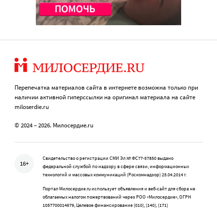
Перепечатка материалов сайта в интернете возможна только при
наличии активной гиперссылки на оригинал материала на сайте
miloserdie.ru
© 2024 – 2026. Милосердие.ru
Свидетельство о регистрации СМИ Эл № ФС77-57850 выдано
16+
федеральной службой по надзору в сфере связи, информационных
технологий и массовых коммуникаций (Роскомнадзор) 25.04.2014 г.
Портал Милосердие.ru использует объявления и веб-сайт для сбора не
облагаемых налогом пожертвований через РОО «Милосердие», ОГРН
1057700014679, Целевое финансирование (010), (140), (171)