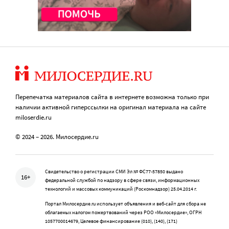
Перепечатка материалов сайта в интернете возможна только при
наличии активной гиперссылки на оригинал материала на сайте
miloserdie.ru
© 2024 – 2026. Милосердие.ru
Свидетельство о регистрации СМИ Эл № ФС77-57850 выдано
16+
федеральной службой по надзору в сфере связи, информационных
технологий и массовых коммуникаций (Роскомнадзор) 25.04.2014 г.
Портал Милосердие.ru использует объявления и веб-сайт для сбора не
облагаемых налогом пожертвований через РОО «Милосердие», ОГРН
1057700014679, Целевое финансирование (010), (140), (171)