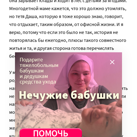
она зарывает клады и ходит в лес с детьми за ягодами.
Многодетной маме кажется, что это должно утомлять,
но тетя Даша, которую я тоже хорошо знаю, говорит,
что отдыхает, таким образом, от офисной жизни. И я
верю, потому что если это было не так, история не
повторялась бы ежегодно, плюсы такого совместного
житья и та, и другая сторона готова перечислять
бесконечно.
У меня в детстве также была «тетушка» —
родственница настолько дальняя, что родства ее с
нами сейчас уже за давностью лет моя мама вспомнить
не может. Но ведь это неважно, она осталась в памяти
нашей семьи доброй феей, потому что в какой-то
момент жизни, когда нас стало у мамы уже довольно
много, а бабушки были старенькими, она выразила
желание нам помочь. Она была человеком
конкретным и взяла на себя обязательства по моему