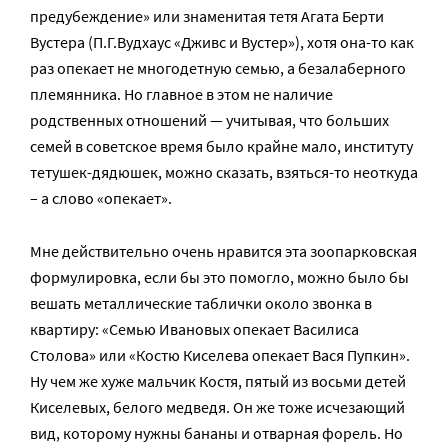
предубеждение» или знаменитая тетя Агата Берти
Вустера (П.Г.Вудхаус «Дживс и Вустер»), хотя она-то как
раз опекает не многодетную семью, а безалаберного
племянника. Но главное в этом не наличие
родственных отношений — учитывая, что больших
семей в советское время было крайне мало, институту
тетушек-дядюшек, можно сказать, взяться-то неоткуда
– а слово «опекает».
Мне действительно очень нравится эта зоопарковская
формулировка, если бы это помогло, можно было бы
вешать металлические таблички около звонка в
квартиру: «Семью Ивановых опекает Василиса
Столова» или «Костю Киселева опекает Вася Пупкин».
Ну чем же хуже мальчик Костя, пятый из восьми детей
Киселевых, белого медведя. Он же тоже исчезающий
вид, которому нужны бананы и отварная форель. Но