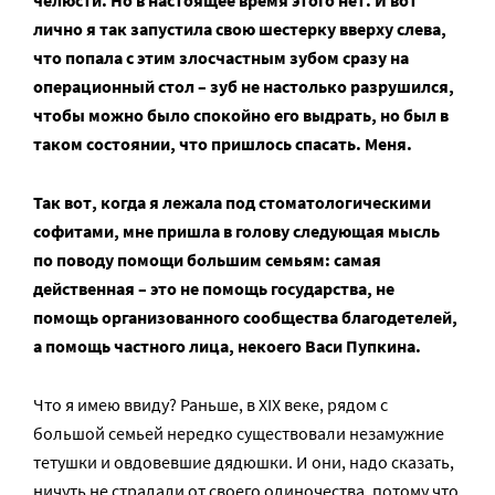
челюсти. Но в настоящее время этого нет. И вот
лично я так запустила свою шестерку вверху слева,
что попала с этим злосчастным зубом сразу на
операционный стол – зуб не настолько разрушился,
чтобы можно было спокойно его выдрать, но был в
таком состоянии, что пришлось спасать. Меня.
Так вот, когда я лежала под стоматологическими
софитами, мне пришла в голову следующая мысль
по поводу помощи большим семьям: самая
действенная – это не помощь государства, не
помощь организованного сообщества благодетелей,
а помощь частного лица, некоего Васи Пупкина.
Что я имею ввиду? Раньше, в XIX веке, рядом с
большой семьей нередко существовали незамужние
тетушки и овдовевшие дядюшки. И они, надо сказать,
ничуть не страдали от своего одиночества, потому что