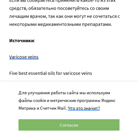
средств, обязательно посоветуйтесь со своим
лечащим врачом, так как они могут не сочетаться с
некоторыми медикаментозными препаратами.
Источники
:
Varicose veins
Five best essential oils for varicose veins
Home remedies for varicose veins
Для улучшения работы сайта мы используем
файлы cookie и метрические программы Яндекс
Варикоз – что это такое, симптомы, причины, стадии и
Метрика и Счетчик Mail.
Что это значит?
лечение
Согласен
Современные методы лечения варикозного
расширения вен ног