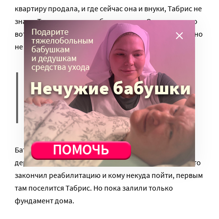
квартиру продала, и где сейчас она и внуки, Табрис не
знает. Так он и оказался бездомным. «Остался как-то
вот так… Хочется внука и внучку увидеть, помогать, но
не знаю как…
Так-то здесь все хорошо, но
умереть здесь не хочется», –
говорит Табрис.
Батюшка обещал, когда построят социальную
деревню, новый проект центра, где будут жить те, кто
закончил реабилитацию и кому некуда пойти, первым
там поселится Табрис. Но пока залили только
фундамент дома.