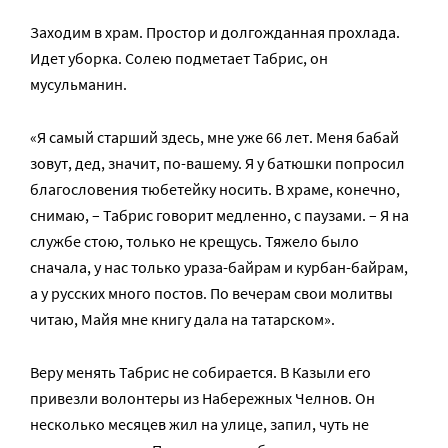
Заходим в храм. Простор и долгожданная прохлада.
Идет уборка. Солею подметает Табрис, он
мусульманин.
«Я самый старший здесь, мне уже 66 лет. Меня бабай
зовут, дед, значит, по-вашему. Я у батюшки попросил
благословения тюбетейку носить. В храме, конечно,
снимаю, – Табрис говорит медленно, с паузами. – Я на
службе стою, только не крещусь. Тяжело было
сначала, у нас только ураза-байрам и курбан-байрам,
а у русских много постов. По вечерам свои молитвы
читаю, Майя мне книгу дала на татарском».
Веру менять Табрис не собирается. В Казыли его
привезли волонтеры из Набережных Челнов. Он
несколько месяцев жил на улице, запил, чуть не