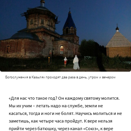
Богослужения в Казылях проходят два раза в день, утром и вечером
«Для нас что такое год? Он каждому святому молится.
Мы их учим – летать надо на службе, земли не
касаться, тогда и ноги не болят. Научись молиться и не
заметишь, как четыре часа пройдут. К вере нельзя
прийти через батюшку, через канал «Союз», к вере