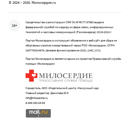
© 2024 – 2026. Милосердие.ru
Свидетельство о регистрации СМИ Эл № ФС77-57850 выдано
16+
федеральной службой по надзору в сфере связи, информационных
технологий и массовых коммуникаций (Роскомнадзор) 25.04.2014 г.
Портал Милосердие.ru использует объявления и веб-сайт для сбора не
облагаемых налогом пожертвований через РОО «Милосердие», ОГРН
1057700014679, Целевое финансирование (010), (140), (171)
Портал Милосердие.ru является одним из проектов Православной службы
помощи «Милосердие»
Учредитель: АНО «Издательский центр «Нескучный сад»
Главный редактор: Данилова Ю.К.
info@miloserdie.ru
8-499-350-05-95