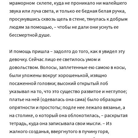
мраморном склепе, куда не проникало ни малейшего
звука или луча света, и только ее бедная белая ручка,
просунувшись сквозь щель в стене, тянулась к добрым
людям за помощью, – чтобы не дали они уснуть ее
бессмертной душе.
И помощь пришла – задолго до того, как я увидел эту
девочку. Сейчас лицо ее светилось умом и
довольством. Волосы, заплетенные ею самою в косы,
были уложены вокруг хорошенькой, изящно
посаженной головки; высокий открытый лоб
указывал на то, что это существо развитое и неглупое;
платье на ней (одевалась она сама) было образцом
опрятности и простоты; подле нее лежало вязанье, а
на столике, о который она облокотилась, – раскрытая
тетрадь, куда она записывала свои мысли. – Из
жалкого созданья, ввергнутого в пучину горя,