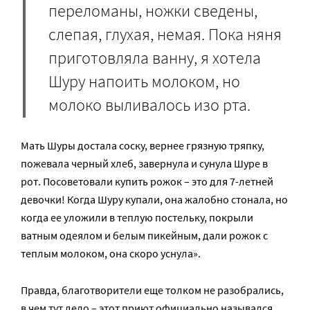
переломаны, ножки сведены,
слепая, глухая, немая. Пока няня
приготовляла ванну, я хотела
Шуру напоить молоком, но
молоко выливалось изо рта.
Мать Шуры достала соску, вернее грязную тряпку,
пожевала черный хлеб, завернула и сунула Шуре в
рот. Посоветовали купить рожок – это для 7-летней
девочки! Когда Шуру купали, она жалобно стонала, но
когда ее уложили в теплую постельку, покрыли
ватным одеялом и белым пикейным, дали рожок с
теплым молоком, она скоро уснула».
Правда, благотворители еще толком не разобрались,
в чем тут дело – этот приют официально назывался