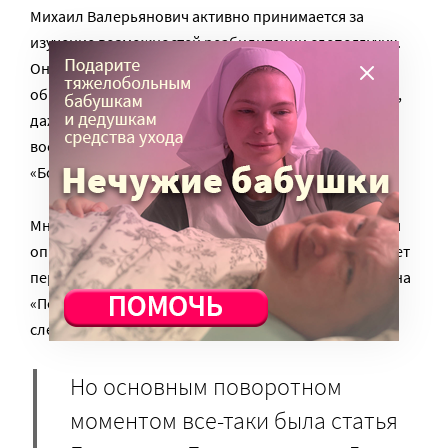
Михаил Валерьянович активно принимается за
изучение возможностей реабилитации слепоглухих.
Он публикуется не только в научной, но и в
общедоступной периодике. Последнее, может быть,
даже важнее – обыватель постепенно перестает
воспринимать слепоглухих как «дурачков» и как
«Богом обиженных».
Много пишут в России и о положительном западном
опыте. А журнал «Слепец» в 1908 году даже публикует
перевод книги немецкого ученого, господина Римана
«Психологические наблюдения над глухонемыми
слепцами».
Но основным поворотном
моментом все-таки была статья