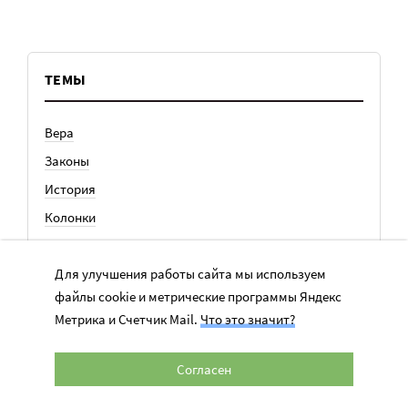
ТЕМЫ
Вера
Законы
История
Колонки
Кто есть кто
Для улучшения работы сайта мы используем
Личный опыт
файлы cookie и метрические программы Яндекс
Медицина
Метрика и Счетчик Mail.
Что это значит?
Ноу-хау
Общество
Согласен
Отдых