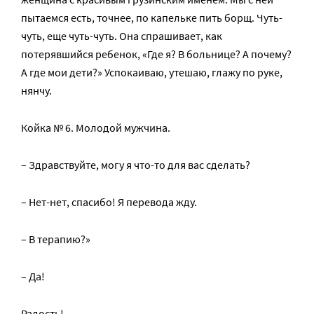
пытаемся есть, точнее, по капельке пить борщ. Чуть-
чуть, еще чуть-чуть. Она спрашивает, как
потерявшийся ребенок, «Где я? В больнице? А почему?
А где мои дети?» Успокаиваю, утешаю, глажу по руке,
нянчу.
Койка № 6. Молодой мужчина.
– Здравствуйте, могу я что-то для вас сделать?
– Нет-нет, спасибо! Я перевода жду.
– В терапию?»
– Да!
Радость!