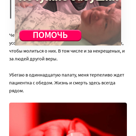
очки имя. Абубакир, 71 год.
Стараюсь запомнить.
Через добровольческий чат мы собираем имена
усопших и живых пациентов в специальный синодик,
чтобы молиться о них. В том числе и за некрещеных, и
за людей другой веры.
Убегаю в одиннадцатую палату, меня терпеливо ждет
пациентка с обедом. Жизнь и смерть здесь всегда
рядом.