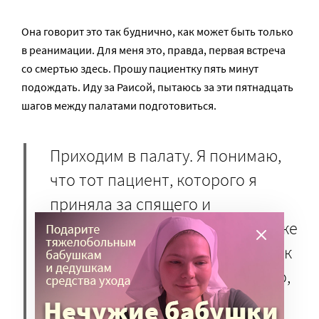
Она говорит это так буднично, как может быть только
в реанимации. Для меня это, правда, первая встреча
со смертью здесь. Прошу пациентку пять минут
подождать. Иду за Раисой, пытаюсь за эти пятнадцать
шагов между палатами подготовиться.
Приходим в палату. Я понимаю,
что тот пациент, которого я
приняла за спящего и
накрывшегося с головой, был уже
мертв. Внутри екает. Я подхожу к
кровати, на которой лежит тело,
чтобы прочесть сквозь мутные