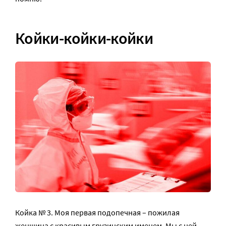
Койки-койки-койки
Койка № 3. Моя первая подопечная – пожилая
женщина с красивым грузинским именем. Мы с ней