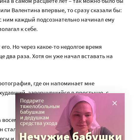
на в самом расцвете лет – так можно было бы
тили Валентина впервые, то сразу сказали бы:
е с ним каждый подсознательно начинал ему
олагал к себе.
 его. Но через какое-то недолгое время
 два раза. Хотя он уже начал вставать на
 фотография, где он напоминает мне
схудавший, завернувшийся в простыню, с
 восемь недель. Сама не ожидала, что
н стал мне духовно близок. Мы много
есы и точки соприкосновения. Стали братом и