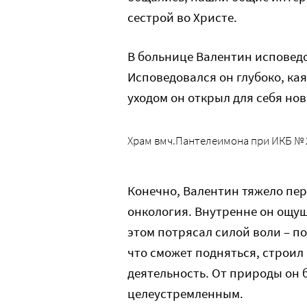
сестрой во Христе.
В больнице Валентин исповедо
Исповедовался он глубоко, ка
уходом он открыл для себя но
Храм вмч.Пантелеимона при ИКБ № 2
Конечно, Валентин тяжело пере
онкология. Внутренне он ощуща
этом потрясал силой воли – по
что сможет подняться, строи
деятельность. От природы он 
целеустремленным.