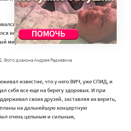
вался, причастился, соборовался.
ялся искренне – впервые в жизни. Перед своим
вый мир.
. Фото диакона Андрея Радкевича
живал известие, что у него ВИЧ, уже СПИД, и
л себя все еще на берегу здоровых. И при
ддерживал своих друзей, заставляя их верить,
л планы на дальнейшую концертную
был очень цельным и сильным,