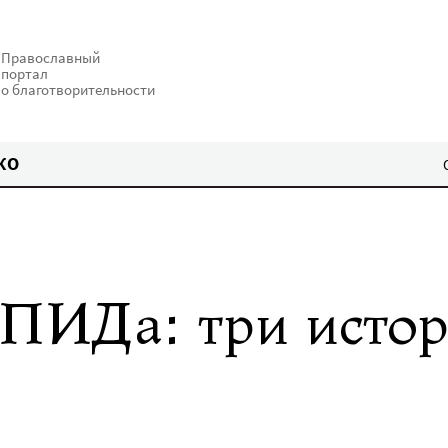
Православный
портал
о благотворительности
КО
ПИДа: три исто