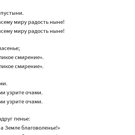
 пустыни.
 всему миру радость ныне!
 всему миру радость ныне!
пасенье;
ликое смирение».
ликое смирение».
ми.
ами узрите очами.
ами узрите очами.
вдруг пенье:
на Земле благоволенье!»