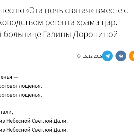
есню «Эта ночь святая» вместе с
ководством регента храма цар.
й больнице Галины Дорониной
15.12.2015
сенья —
 Боговоплощенья.
 Боговоплощенья.
спали,
 из Небесной Светлой Дали.
 из Небесной Светлой Дали.