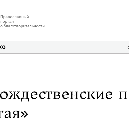
Православный
портал
о благотворительности
КО
рождественские п
тая»