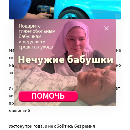
Родители активно включаются в работу. Скришот фильма «Go
Baby Go! — Mobility for kids with disabilities»/youtube
Маленькая Сара, к примеру, плохо держит голову. И не
хочет ее поднимать. Поэтому кнопку «поехали» в ее
машине расположили сзади, нажать получится только
затылком.
У Либби врожденный порок сердца, дышать помогает
кислородный баллон. Конструкторы придумали
прицеп, чтобы баллон можно было тащить вслед за
машинкой.
Уэстону три года, и не обойтись без ремня