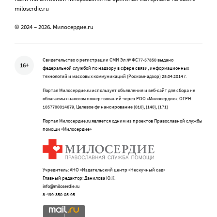
miloserdie.ru
© 2024 – 2026. Милосердие.ru
Свидетельство о регистрации СМИ Эл № ФС77-57850 выдано
16+
федеральной службой по надзору в сфере связи, информационных
технологий и массовых коммуникаций (Роскомнадзор) 25.04.2014 г.
Портал Милосердие.ru использует объявления и веб-сайт для сбора не
облагаемых налогом пожертвований через РОО «Милосердие», ОГРН
1057700014679, Целевое финансирование (010), (140), (171)
Портал Милосердие.ru является одним из проектов Православной службы
помощи «Милосердие»
Учредитель: АНО «Издательский центр «Нескучный сад»
Главный редактор: Данилова Ю.К.
info@miloserdie.ru
8-499-350-05-95