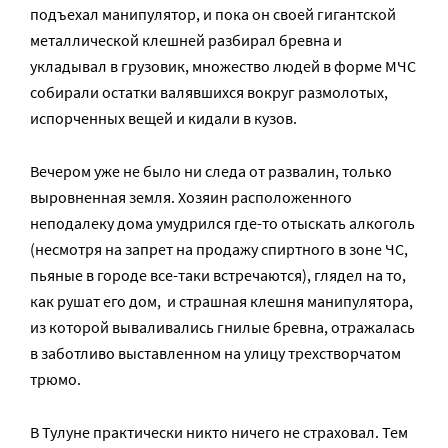
подъехал манипулятор, и пока он своей гигантской
металлической клешней разбирал бревна и
укладывал в грузовик, множество людей в форме МЧС
собирали остатки валявшихся вокруг размолотых,
испорченных вещей и кидали в кузов.
Вечером уже не было ни следа от развалин, только
выровненная земля. Хозяин расположенного
неподалеку дома умудрился где-то отыскать алкоголь
(несмотря на запрет на продажу спиртного в зоне ЧС,
пьяные в городе все-таки встречаются), глядел на то,
как рушат его дом, и страшная клешня манипулятора,
из которой вываливались гнилые бревна, отражалась
в заботливо выставленном на улицу трехстворчатом
трюмо.
В Тулуне практически никто ничего не страховал. Тем