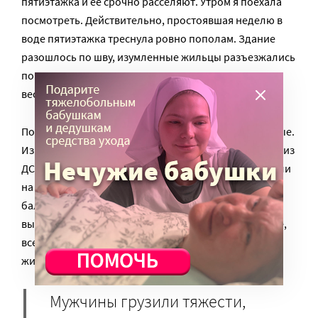
пятиэтажка и ее срочно расселяют. Утром я поехала
посмотреть. Действительно, простоявшая неделю в
воде пятиэтажка треснула ровно пополам. Здание
разошлось по шву, изумленные жильцы разъезжались
по родственникам и знакомым и грузили в машины
весь свой нехитрый скарб.
Помогали им молчаливые сотрудники МЧС и военные.
Из квартир забирали буквально все: старую мебель из
ДСП, пыльные фикусы, шторы, и даже полы, спускали
на веревках из окон доски, снимали ограждения
балконов. В коридоре стоял приготовленный к
выносу унитаз, в верхних этажах вынимали окна, все,
все, по мнению людей, могло пригодиться в новой
жизни.
Мужчины грузили тяжести,