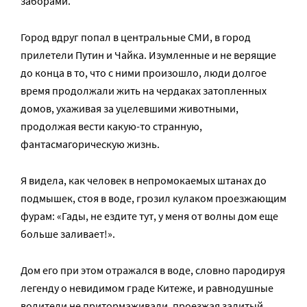
заборами.
Город вдруг попал в центральные СМИ, в город
прилетели Путин и Чайка. Изумленные и не верящие
до конца в то, что с ними произошло, люди долгое
время продолжали жить на чердаках затопленных
домов, ухаживая за уцелевшими животными,
продолжая вести какую-то странную,
фантасмагорическую жизнь.
Я видела, как человек в непромокаемых штанах до
подмышек, стоя в воде, грозил кулаком проезжающим
фурам: «Гады, не ездите тут, у меня от волны дом еще
больше заливает!».
Дом его при этом отражался в воде, словно пародируя
легенду о невидимом граде Китеже, и равнодушные
водители не притормаживали, проезжая залитый