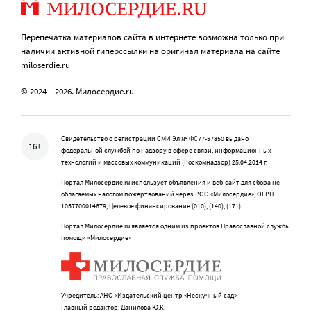
Перепечатка материалов сайта в интернете возможна только при
наличии активной гиперссылки на оригинал материала на сайте
miloserdie.ru
© 2024 – 2026. Милосердие.ru
Свидетельство о регистрации СМИ Эл № ФС77-57850 выдано
16+
федеральной службой по надзору в сфере связи, информационных
технологий и массовых коммуникаций (Роскомнадзор) 25.04.2014 г.
Портал Милосердие.ru использует объявления и веб-сайт для сбора не
облагаемых налогом пожертвований через РОО «Милосердие», ОГРН
1057700014679, Целевое финансирование (010), (140), (171)
Портал Милосердие.ru является одним из проектов Православной службы
помощи «Милосердие»
Учредитель: АНО «Издательский центр «Нескучный сад»
Главный редактор: Данилова Ю.К.