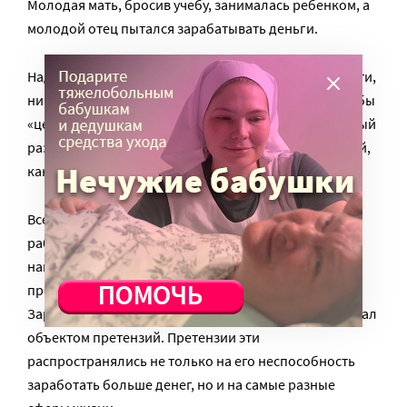
Молодая мать, бросив учебу, занималась ребенком, а
молодой отец пытался зарабатывать деньги.
Надо сказать, что у юноши не было ни специальности,
ни особых коммуникативных навыков для того, чтобы
«цепляться» в незнакомом городе – это был типичный
раздолбай с гуманитарным уклоном, инфантильный,
как водится. Но сына своего он любил.
Все, что он мог в сложившейся ситуации – честно
работать. И он брался за любую работу, какую мог
найти в чужом городе – торгового агента, грузчика,
продавца в ларьке… В выходные гулял с ребенком.
Зарабатывал он мало, в результате для жены муж стал
объектом претензий. Претензии эти
распространялись не только на его неспособность
заработать больше денег, но и на самые разные