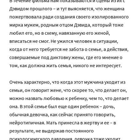
В течение фильма нам показываются и сцены из их с
Дэвидом прошлого – и тут выясняется, что женщина
пожертвовала ради создания своего изолированного
мирка мужем, родным отцом Дэвида, который тоже
любил его, но в схему, навязанную его женой,
вписаться не смог. Не ужился человек в ситуации,
когда от него требуется не забота о семье, а действия,
совершаемые под диктовку жены, где его мнение о
том, как должна жить семья, никого не интересует.
Очень характерно, что когда этот мужчина уходит из
семьи, он говорит жене, что скорее то, что делает он,
можно назвать любовью к ребенку, чем то, что делает
она. В этой семье был еще один ребенок – дочь,
обычная девочка, как сейчас принято говорить,
нейротипичная. Мать принесла в жертву и ее – в
результате, не выдержав постоянного
психологического давления, девочка тоже уходит,