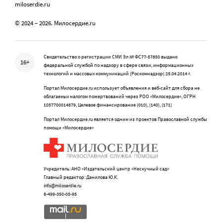
miloserdie.ru
© 2024 – 2026. Милосердие.ru
Свидетельство о регистрации СМИ Эл № ФС77-57850 выдано
16+
федеральной службой по надзору в сфере связи, информационных
технологий и массовых коммуникаций (Роскомнадзор) 25.04.2014 г.
Портал Милосердие.ru использует объявления и веб-сайт для сбора не
облагаемых налогом пожертвований через РОО «Милосердие», ОГРН
1057700014679, Целевое финансирование (010), (140), (171)
Портал Милосердие.ru является одним из проектов Православной службы
помощи «Милосердие»
Учредитель: АНО «Издательский центр «Нескучный сад»
Главный редактор: Данилова Ю.К.
info@miloserdie.ru
8-499-350-05-95