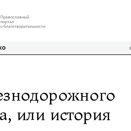
Православный
портал
о благотворительности
КО
езнодорожного
а, или история