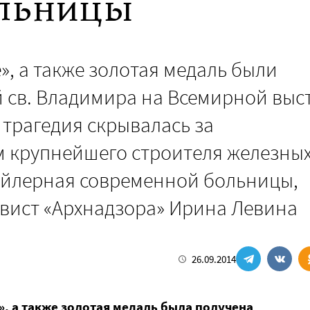
ольницы
», а также золотая медаль были
 св. Владимира на Всемирной выс
я трагедия скрывалась за
 крупнейшего строителя железны
бойлерная современной больницы,
ивист «Архнадзора» Ирина Левина
26.09.2014
», а также золотая медаль была получена