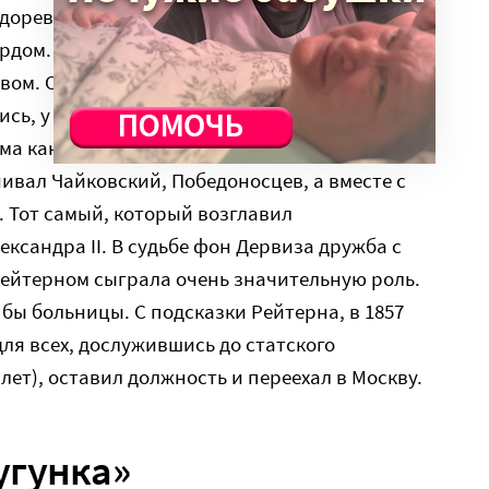
дореволюционной России. Его можно было бы
ордом. Все студенты и выпускники-правоведы
вом. Они поддерживали друг друга до конца
ись, у них был свой определенный кодекс
ема как раз была развита в Англии и в России.
вал Чайковский, Победоносцев, а вместе с
 Тот самый, который возглавил
ксандра II. В судьбе фон Дервиза дружба с
йтерном сыграла очень значительную роль.
о бы больницы. С подсказки Рейтерна, в 1857
ля всех, дослужившись до статского
лет), оставил должность и переехал в Москву.
угунка»