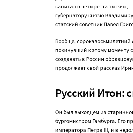
капитал в четыреста тысяч», 
губернатору князю Владимиру
статский советник Павел Григ
Вообще, сорокавосьмилетний 
покинувший к этому моменту 
создавать в России образцову
продолжает свой рассказ Ири
Русский Итон: 
Он был выходцем из старинног
бургомистром Гамбурга. Его п
императора Петра III, и в не