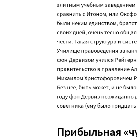
элитным учебным заведением 
сравнить с Итоном, или Оксф
были неким единством, братст
своих дней, очень тесно общал
чести. Такая структура и сист
Училище правоведения заканчи
фон Дервизом учился Рейтерн.
правительство в правление Але
Михаилом Христофоровичем Ре
Без нее, быть может, и не был
году фон Дервиз неожиданно д
советника (ему было тридцать 
Прибыльная «ч