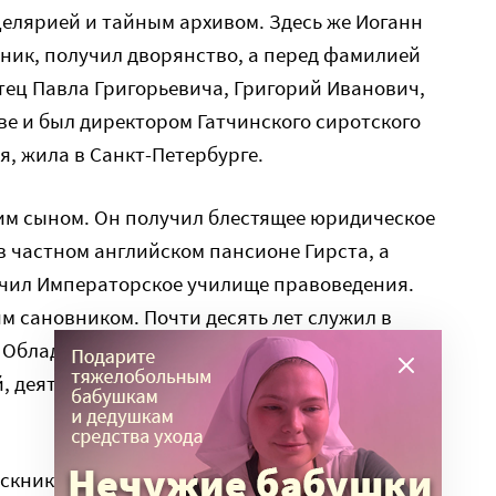
целярией и тайным архивом. Здесь же Иоганн
ник, получил дворянство, а перед фамилией
тец Павла Григорьевича, Григорий Иванович,
е и был директором Гатчинского сиротского
я, жила в Санкт-Петербурге.
им сыном. Он получил блестящее юридическое
в частном английском пансионе Гирста, а
нчил Императорское училище правоведения.
м сановником. Почти десять лет служил в
е. Обладавший незаурядным характером,
 деятельный и очень умный человек, он знал
скником которого был фон Дервиз, являлось