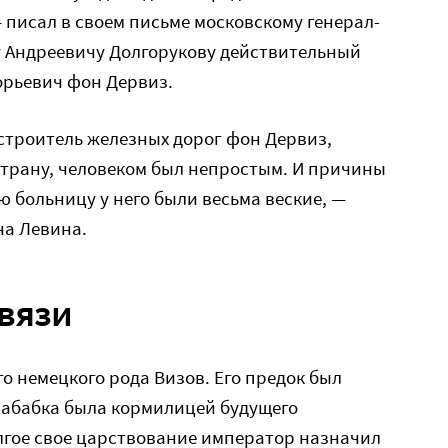
— писал в своем письме московскому генерал-
 Андреевичу Долгорукову действительный
орьевич фон Дервиз.
строитель железных дорог фон Дервиз,
страну, человеком был непростым. И причины
ю больницу у него были весьма веские, —
на Левина.
связи
о немецкого рода Визов. Его предок был
рабабка была кормилицей будущего
долгое свое царствование император назначил