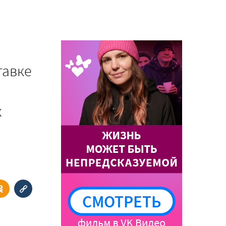
тавке
х