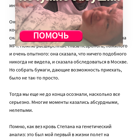
инфекцию, после которой сильно изменился.
Он стал капризным, кроме этого, у него вдруг начал
косить один глаз. Врачей это насторожило: нас
сначала направили на УЗИ головного мозга, потом на
МРТ. Помню расширенные глаза невролога, пожилого
и очень опытного: она сказала, что ничего подобного
никогда не видела, и сказала обследоваться в Москве.
Но собрать бумаги, дающие возможность приехать,
было не так-то просто.
Тогда мы еще не до конца осознали, насколько все
серьезно. Многие моменты казались абсурдными,
нелепыми.
Помню, как вез кровь Степана на генетический
анализ: это был мой первый в жизни полет на