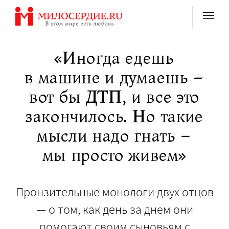
Перейти
к
содержанию
«Иногда едешь
в машине и думаешь –
вот бы ДТП, и все это
закончилось. Но такие
мысли надо гнать –
мы просто живем»
Пронзительные монологи двух отцов
— о том, как день за днем они
помогают своим сыновьям с