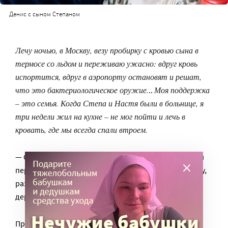
Денис с сыном Степаном
Лечу ночью, в Москву, везу пробирку с кровью сына в
термосе со льдом и переживаю ужасно: вдруг кровь
испортится, вдруг в аэропорту остановят и решат,
что это бактериологическое оружие.
Моя поддержка
..
– это семья. Когда Степа и Настя были в больнице, я
три недели жил на кухне – не мог пойти и лечь в
кровать, где мы всегда спали втроем.
— Степан родился абсолютно здоровым ребенком и
первые месяцы совершенно нормально, по возрасту,
развивался: вовремя начал переворачиваться и
держать предметы, сел, пытался ползать.
Примерно в семь месяцев сын перенес вирусную