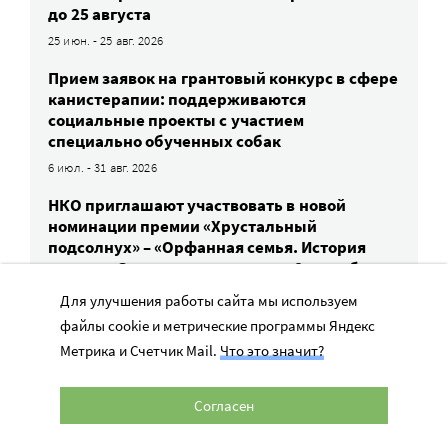
до 25 августа
25 июн. - 25 авг. 2026
Прием заявок на грантовый конкурс в сфере
канистерапии: поддерживаются
социальные проекты с участием
специально обученных собак
6 июл. - 31 авг. 2026
НКО приглашают участвовать в новой
номинации премии «Хрустальный
подсолнух» – «Орфанная семья. История
успеха». Заявки принимают до 8 сентября
8 июл. - 8 сен. 2026
Для улучшения работы сайта мы используем
файлы cookie и метрические программы Яндекс
Прием заявок на конкурс проектов помощи
Метрика и Счетчик Mail.
Что это значит?
сиротам и детям в трудной жизненной
ситуации — до 31 августа
1 авг. - 31 авг. 2026
Согласен
«Форум Доноров» проведет практикум