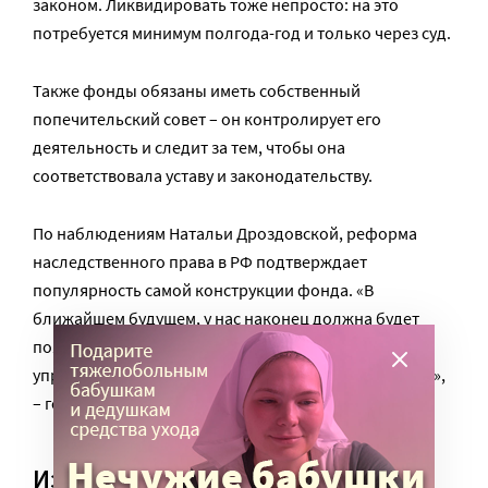
законом. Ликвидировать тоже непросто: на это
потребуется минимум полгода-год и только через суд.
Также фонды обязаны иметь собственный
попечительский совет – он контролирует его
деятельность и следит за тем, чтобы она
соответствовала уставу и законодательству.
По наблюдениям Натальи Дроздовской, реформа
наследственного права в РФ подтверждает
популярность самой конструкции фонда. «В
ближайшем будущем, у нас наконец должна будет
появиться первая практика по созданию и
управлению личными и наследственными фондами»,
– говорит юрист.
Из АНО – в фонд: опыт «Альцруса»