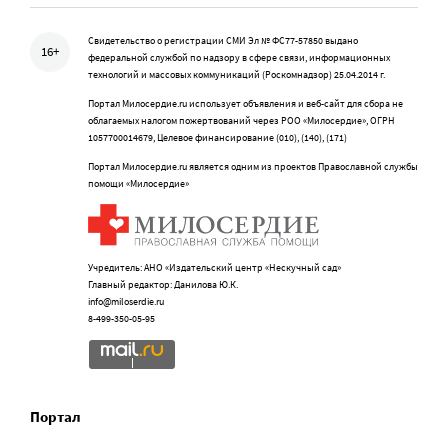
Свидетельство о регистрации СМИ Эл № ФС77-57850 выдано
16+
федеральной службой по надзору в сфере связи, информационных
технологий и массовых коммуникаций (Роскомнадзор) 25.04.2014 г.
Портал Милосердие.ru использует объявления и веб-сайт для сбора не
облагаемых налогом пожертвований через РОО «Милосердие», ОГРН
1057700014679, Целевое финансирование (010), (140), (171)
Портал Милосердие.ru является одним из проектов Православной службы
помощи «Милосердие»
Учредитель: АНО «Издательский центр «Нескучный сад»
Главный редактор: Данилова Ю.К.
info@miloserdie.ru
8-499-350-05-95
Портал