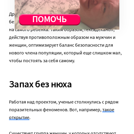
Другое дело – отец. Его агрессия снижает
безопасность, так как она может быть направлена и
на самого ребенка. Таким образом, гексадеканол,
действуя противоположным образом на мужчин и
женщин, оптимизирует баланс безопасности для
нового члена популяции, который еще слишком мал,
чтобы постоять за себя самому.
Запах без нюха
Работая над проектом, ученые столкнулись с рядом
поразительных феноменов. Вот, например,
такое
открытие
.
Существует группа женщин, у которых отсутствуют