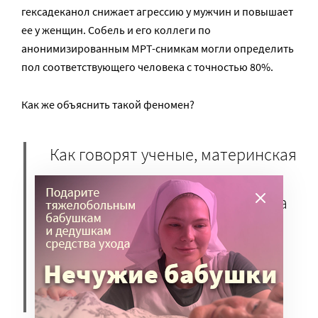
гексадеканол снижает агрессию у мужчин и повышает
ее у женщин. Собель и его коллеги по
анонимизированным МРТ-снимкам могли определить
пол соответствующего человека с точностью 80%.
Как же объяснить такой феномен?
Как говорят ученые, материнская
агрессия повышает
безопасность ребенка, ведь она
в типичном случае имеет
защитный характер и
направлена на потенциального
обидчика малыша.