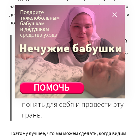
например, “Газель”!» Но, в то же время, будут и те, кто
деньгами поделится, и семья сможет купить машину, и
поехать, может быть, впервые в жизни, на море.
Где тут проходит грань этичного
сбора и неэтичного? Как понять,
на что и кто может просить
деньги, а что неприлично и
невозможно? Думаю, никто
кроме просителей не может
понять для себя и провести эту
грань.
Поэтому лучшее, что мы можем сделать, когда видим