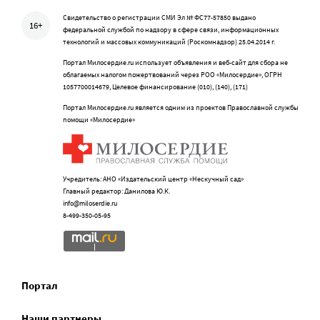
Свидетельство о регистрации СМИ Эл № ФС77-57850 выдано
16+
федеральной службой по надзору в сфере связи, информационных
технологий и массовых коммуникаций (Роскомнадзор) 25.04.2014 г.
Портал Милосердие.ru использует объявления и веб-сайт для сбора не
облагаемых налогом пожертвований через РОО «Милосердие», ОГРН
1057700014679, Целевое финансирование (010), (140), (171)
Портал Милосердие.ru является одним из проектов Православной службы
помощи «Милосердие»
Учредитель: АНО «Издательский центр «Нескучный сад»
Главный редактор: Данилова Ю.К.
info@miloserdie.ru
8-499-350-05-95
Портал
Наши партнеры